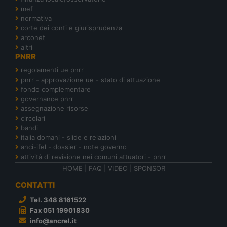
mef
normativa
corte dei conti e giurisprudenza
arconet
altri
PNRR
regolamenti ue pnrr
pnrr - approvazione ue - stato di attuazione
fondo complementare
governance pnrr
assegnazione risorse
circolari
bandi
italia domani - slide e relazioni
anci-ifel - dossier - note governo
attività di revisione nei comuni attuatori - pnrr
HOME
|
FAQ
|
VIDEO
|
SPONSOR
CONTATTI
Tel. 348 8161522
Fax 051 19901830
info@ancrel.it