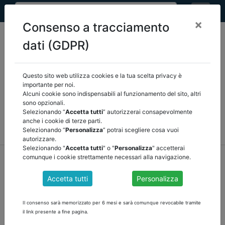
×
Consenso a tracciamento
dati (GDPR)
Questo sito web utilizza cookies e la tua scelta privacy è
Seleziona una categoria:
ARTICOLI ANCREL
importante per noi.
Alcuni cookie sono indispensabili al funzionamento del sito, altri
sono opzionali.
COMUNICAZIONI
NOVITÀ NORMATIVE
Selezionando “
Accetta tutti
” autorizzerai consapevolmente
anche i cookie di terze parti.
RASSEGNA STAMPA
VEDI TUTTE
Selezionando “
Personalizza
” potrai scegliere cosa vuoi
autorizzare.
Selezionando "
Accetta tutti
" o "
Personalizza
" accetterai
home
notizie
comunicazioni
/
torna indietro
comunque i cookie strettamente necessari alla navigazione.
Accetta tutti
Personalizza
SCHEMA DI RELAZIONE AL BILANCIO
CONSOLIDATO 2023
Il consenso sarà memorizzato per 6 mesi e sarà comunque revocabile tramite
il link presente a fine pagina.
Roma, 25 luglio 2024