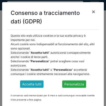
×
Consenso a tracciamento
dati (GDPR)
Questo sito web utilizza cookies e la tua scelta privacy è
Seleziona una categoria:
ARTICOLI ANCREL
importante per noi.
Alcuni cookie sono indispensabili al funzionamento del sito, altri
sono opzionali.
COMUNICAZIONI
NOVITÀ NORMATIVE
Selezionando “
Accetta tutti
” autorizzerai consapevolmente
anche i cookie di terze parti.
RASSEGNA STAMPA
VEDI TUTTE
Selezionando “
Personalizza
” potrai scegliere cosa vuoi
autorizzare.
Selezionando "
Accetta tutti
" o "
Personalizza
" accetterai
home
notizie
comunicazioni
/
torna indietro
comunque i cookie strettamente necessari alla navigazione.
Accetta tutti
Personalizza
NOTIZIARIO PNRR 01/2024 PICCOLE E MEDIE
OPERE CONTROLLO DEI REVISORI E
Il consenso sarà memorizzato per 6 mesi e sarà comunque revocabile tramite
COMUNICATI DEL MINISTERO DELL'INTERNO
il link presente a fine pagina.