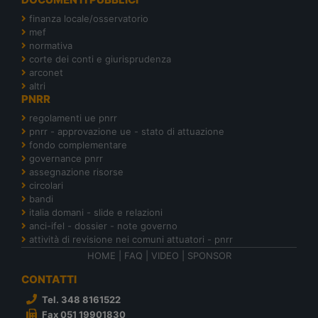
finanza locale/osservatorio
mef
normativa
corte dei conti e giurisprudenza
arconet
altri
PNRR
regolamenti ue pnrr
pnrr - approvazione ue - stato di attuazione
fondo complementare
governance pnrr
assegnazione risorse
circolari
bandi
italia domani - slide e relazioni
anci-ifel - dossier - note governo
attività di revisione nei comuni attuatori - pnrr
HOME
|
FAQ
|
VIDEO
|
SPONSOR
CONTATTI
Tel. 348 8161522
Fax 051 19901830