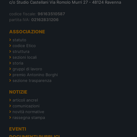
c/o Studio Castellani Via Romolo Murri 27 - 48124 Ravenna
codice fiscale:
96163510587
partita IVA:
02162831206
ASSOCIAZIONE
statuto
codice Etico
struttura
sezioni locali
storia
gruppi di lavoro
premio Antonino Borghi
sezione trasparenza
NOTIZIE
articoli ancrel
comunicazioni
novità normative
rassegna stampa
EVENTI
DOCUMENTI PUBBLICI