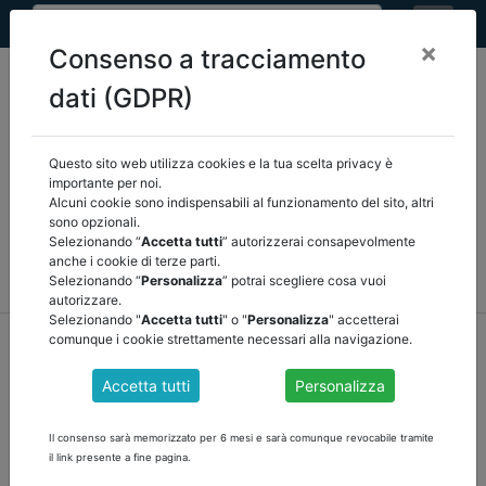
×
Consenso a tracciamento
dati (GDPR)
Questo sito web utilizza cookies e la tua scelta privacy è
Seleziona una categoria:
ARTICOLI ANCREL
importante per noi.
Alcuni cookie sono indispensabili al funzionamento del sito, altri
sono opzionali.
COMUNICAZIONI
NOVITÀ NORMATIVE
Selezionando “
Accetta tutti
” autorizzerai consapevolmente
anche i cookie di terze parti.
RASSEGNA STAMPA
VEDI TUTTE
Selezionando “
Personalizza
” potrai scegliere cosa vuoi
autorizzare.
Selezionando "
Accetta tutti
" o "
Personalizza
" accetterai
home
notizie
comunicazioni
/
torna indietro
comunque i cookie strettamente necessari alla navigazione.
Accetta tutti
Personalizza
RELAZIONE DELL’ORGANO DI REVISIONE SUL
RENDICONTO DELLA GESTIONE 2023 E
Il consenso sarà memorizzato per 6 mesi e sarà comunque revocabile tramite
DOCUMENTI ALLEGATI
il link presente a fine pagina.