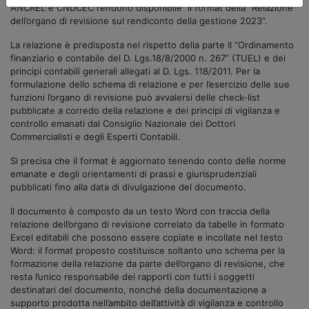
ANCREL e CNDCEC rendono disponibile il format della “Relazione
dell’organo di revisione sul rendiconto della gestione 2023”.
La relazione è predisposta nel rispetto della parte II “Ordinamento
finanziario e contabile del D. Lgs.18/8/2000 n. 267” (TUEL) e dei
principi contabili generali allegati al D. Lgs. 118/2011. Per la
formulazione dello schema di relazione e per l’esercizio delle sue
funzioni l’organo di revisione può avvalersi delle check-list
pubblicate a corredo della relazione e dei principi di vigilanza e
controllo emanati dal Consiglio Nazionale dei Dottori
Commercialisti e degli Esperti Contabili.
Si precisa che il format è aggiornato tenendo conto delle norme
emanate e degli orientamenti di prassi e giurisprudenziali
pubblicati fino alla data di divulgazione del documento.
Il documento è composto da un testo Word con traccia della
relazione dell’organo di revisione correlato da tabelle in formato
Excel editabili che possono essere copiate e incollate nel testo
Word: il format proposto costituisce soltanto uno schema per la
formazione della relazione da parte dell’organo di revisione, che
resta l’unico responsabile dei rapporti con tutti i soggetti
destinatari del documento, nonché della documentazione a
supporto prodotta nell’ambito dell’attività di vigilanza e controllo