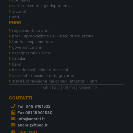
corte dei conti e giurisprudenza
arconet
altri
PNRR
regolamenti ue pnrr
pnrr - approvazione ue - stato di attuazione
fondo complementare
governance pnrr
assegnazione risorse
circolari
bandi
italia domani - slide e relazioni
anci-ifel - dossier - note governo
attività di revisione nei comuni attuatori - pnrr
HOME
|
FAQ
|
VIDEO
|
SPONSOR
CONTATTI
Tel. 348 8161522
Fax 051 19901830
info@ancrel.it
ancrel@ftpec.it
LINK UTILI