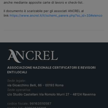
anche mediante apposite carte di lavoro e check-list.
il documento è scaricabile per gli associati ANCREL al
link
https://www.ancrel.it/it/schemi_parere.php?sc_id=33#elenco
ASSOCIAZIONE NAZIONALE CERTIFICATORI E REVISORI
ENTI LOCALI
Sede legale:
via Gioacchino Belli, 86 - 00193 Roma
Sede operativa:
c/o Studio Castellani Via Romolo Murri 27 - 48124 Ravenna
codice fiscale:
96163510587
partita IVA:
02162831206