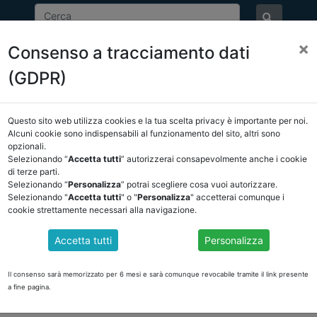
×
Consenso a tracciamento dati
ASSOCIAZIONE
NOTIZIE
EVENTI
DOCUMENTI 
(GDPR)
Questo sito web utilizza cookies e la tua scelta privacy è importante per noi.
NCREL
COMUNICAZIONI
NOVITÀ NORMATIVE
Alcuni cookie sono indispensabili al funzionamento del sito, altri sono
opzionali.
Selezionando “
Accetta tutti
” autorizzerai consapevolmente anche i cookie
tro
di terze parti.
Selezionando “
Personalizza
” potrai scegliere cosa vuoi autorizzare.
Selezionando "
Accetta tutti
" o "
Personalizza
" accetterai comunque i
cookie strettamente necessari alla navigazione.
LAZIONE DI FINE MANDATO
Accetta tutti
Personalizza
I/ORGANO DI REVISIONE è possibile scaricare la Bozza di verbale di
Cert
Il consenso sarà memorizzato per 6 mesi e sarà comunque revocabile tramite il link presente
a fine pagina.