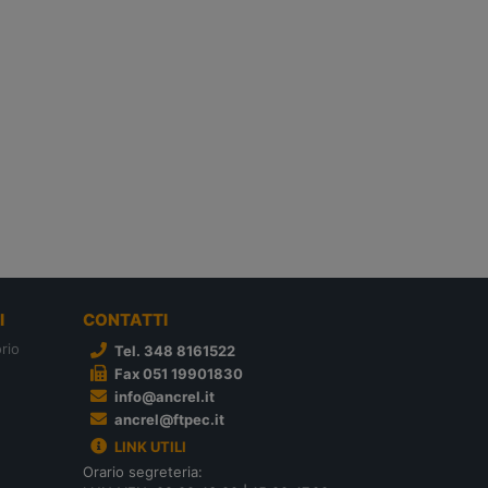
I
CONTATTI
rio
Tel. 348 8161522
Fax 051 19901830
info@ancrel.it
ancrel@ftpec.it
LINK UTILI
Orario segreteria: