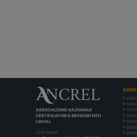
ASSO
statu
codic
strut
ASSOCIAZIONE NAZIONALE
sezion
CERTIFICATORI E REVISORI ENTI
storia
LOCALI
grupp
Sede legale:
premi