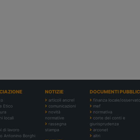
CIAZIONE
NOTIZIE
DOCUMENTI PUBBLIC
to
articoli ancrel
finanza locale/osservato
e Etico
comunicazioni
mef
tura
novità
normativa
i locali
normative
corte dei conti e
rassegna
giurisprudenza
i di lavoro
stampa
arconet
o Antonino Borghi
altri