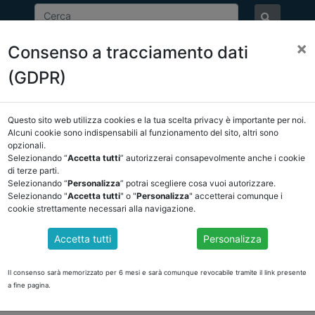
×
Consenso a tracciamento dati
ASSOCIAZIONE
NOTIZIE
EVENTI
DOCUMENTI 
(GDPR)
Questo sito web utilizza cookies e la tua scelta privacy è importante per noi.
NCREL
COMUNICAZIONI
NOVITÀ NORMATIVE
Alcuni cookie sono indispensabili al funzionamento del sito, altri sono
opzionali.
Selezionando “
Accetta tutti
” autorizzerai consapevolmente anche i cookie
tro
di terze parti.
Selezionando “
Personalizza
” potrai scegliere cosa vuoi autorizzare.
Selezionando "
Accetta tutti
" o "
Personalizza
" accetterai comunque i
cookie strettamente necessari alla navigazione.
Accetta tutti
Personalizza
OVERNANCE DEGLI ORGANISMI PARTECIPATI DAGLI ENTI LOCALI s
i è co
Il consenso sarà memorizzato per 6 mesi e sarà comunque revocabile tramite il link presente
a fine pagina.