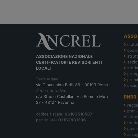
ASSO
statu
codic
strut
ASSOCIAZIONE NAZIONALE
sezion
CERTIFICATORI E REVISORI ENTI
storia
LOCALI
grupp
Sede legale:
premi
via Gioacchino Belli, 86 - 00193 Roma
sezio
Sede operativa:
c/o Studio Castellani Via Romolo Murri
PNRR
27 - 48124 Ravenna
regol
pnrr 
codice fiscale:
96163510587
di attu
partita IVA:
02162831206
fond
gover
asseg