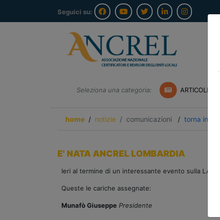
Seguici su:
Seleziona una categoria:
ARTICOLI A
home
notizie
comunicazioni
/
torna indie
E' NATA ANCREL LOMBARDIA
Ieri al termine di un interessante evento sulla
LA G
Queste le cariche assegnate:
Munafò Giuseppe
Presidente