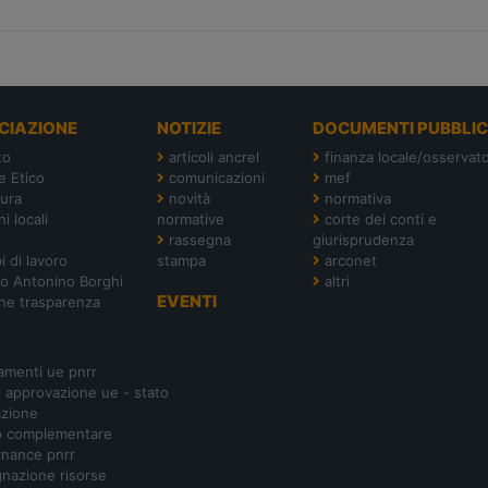
CIAZIONE
NOTIZIE
DOCUMENTI PUBBLIC
to
articoli ancrel
finanza locale/osservato
e Etico
comunicazioni
mef
tura
novità
normativa
i locali
normative
corte dei conti e
rassegna
giurisprudenza
i di lavoro
stampa
arconet
o Antonino Borghi
altri
EVENTI
ne trasparenza
amenti ue pnrr
- approvazione ue - stato
azione
o complementare
nance pnrr
nazione risorse