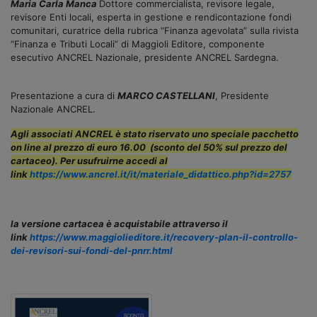
Maria Carla Manca
Dottore commercialista, revisore legale,
revisore Enti locali, esperta in gestione e rendicontazione fondi
comunitari, curatrice della rubrica “Finanza agevolata” sulla rivista
“Finanza e Tributi Locali” di Maggioli Editore, componente
esecutivo ANCREL Nazionale, presidente ANCREL Sardegna.
Presentazione a cura di
MARCO CASTELLANI
, Presidente
Nazionale ANCREL.
Agli associati ANCREL è stato riservato uno speciale pacchetto
on line al prezzo di euro 16.00
(sconto del 50% sul prezzo del
cartaceo). Per usufruirne accedi al
link
https://www.ancrel.it/it/materiale_didattico.php?id=2757
la versione cartacea è acquistabile attraverso il
link
https://www.maggiolieditore.it/recovery-plan-il-controllo-
dei-revisori-sui-fondi-del-pnrr.html