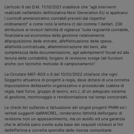
L’articolo 9 del D.M. 11/10/2021 stabilisce che “agli interventi
realizzati nell’ambito dell’iniziativa Next Generation EU si applicano
i controlli amministrativo contabili previsti dai rispettivi
ordinamenti” e come noto la lettera c) del comma 1 dell’art. 239
attribuisce ai revisori l’attività di vigilanza “sulla regolarità contabile,
finanziaria ed economica della gestione relativamente
all’acquisizione delle entrate, all’effettuazione delle spese,
all’attività contrattuale, all’amministrazione dei beni, alla
completezza della documentazione, agli adempimenti fiscali ed alla
tenuta della contabilità; l’organo di revisione svolge tali funzioni
anche con tecniche motivate di campionamento”.
La Circolare MEF-RGS n.9 del 10/02/2022 chiarisce che ogni
Soggetto attuatore di progetti a regia, deve dotarsi di una corretta
impostazione dell’assetto organizzativo e procedurale (cabina di
regia, task force, gruppo di lavoro, ecc.), di un adeguato sistema
di gestione, monitoraggio e rendicontazione nei tempi concordati.
Le check list sull’avvio e l’attuazione dei singoli progetti PNRR ed i
verbali suggeriti dall’ANCREL, renderanno l’attività dell’organo di
revisione non un appesantimento, ma un ausilio ed una garanzia
che le attività siano svolte sulla base dei requisiti richiesti ai fini
dell’effettiva e corretta spendita delle risorse comunitarie.