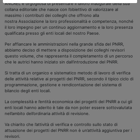
ANCREL è orgogliosa di presentare il lavoro inaugurale della sua
collana editoriale che nasce con l’obiettivo di valorizzare al
massimo i contributi dei colleghi che offrono alla
nostra Associazione la loro professionalità e competenza, nonché
il loro impegno per un continuo aggiornamento e la loro presenza
qualificata presso gli enti locali del nostro Paese.
Per affiancare le amministrazioni nella grande sfida del PNRR,
abbiamo deciso di mettere a disposizione dei colleghi revisori
questo volume, che rappresenta il completamento di un percorso
che le autrici hanno iniziato sin dall’introduzione del PNRR.
Si tratta di un organico e sistematico metodo di lavoro di verifica
delle attività relative ai progetti del PNRR, secondo il tipico ciclo di
programmazione, gestione e rendicontazione del sistema di
bilancio degli enti locali.
La complessità e l’entità economica dei progetti del PNRR a cui gli
enti locali hanno aderito è tale da non poter essere sottovalutata
nell’ambito dell’ordinaria attività di revisione.
Va chiarito che l’attività di verifica e controllo sullo stato di
attuazione dei progetti del PNRR non è un’attività aggiuntiva per i
revisori.