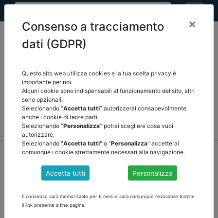
×
Consenso a tracciamento
dati (GDPR)
Questo sito web utilizza cookies e la tua scelta privacy è
Seleziona una categoria:
ARTICOLI ANCREL
importante per noi.
Alcuni cookie sono indispensabili al funzionamento del sito, altri
sono opzionali.
COMUNICAZIONI
NOVITÀ NORMATIVE
Selezionando “
Accetta tutti
” autorizzerai consapevolmente
anche i cookie di terze parti.
RASSEGNA STAMPA
VEDI TUTTE
Selezionando “
Personalizza
” potrai scegliere cosa vuoi
autorizzare.
Selezionando "
Accetta tutti
" o "
Personalizza
" accetterai
home
notizie
comunicazioni
/
torna indietro
comunque i cookie strettamente necessari alla navigazione.
Accetta tutti
Personalizza
RECOVERY PLAN: IL CONTROLLO DEI REVISORI
SUI FONDI DEL PNRR Check list, verbali e
Il consenso sarà memorizzato per 6 mesi e sarà comunque revocabile tramite
istruzioni operative
il link presente a fine pagina.