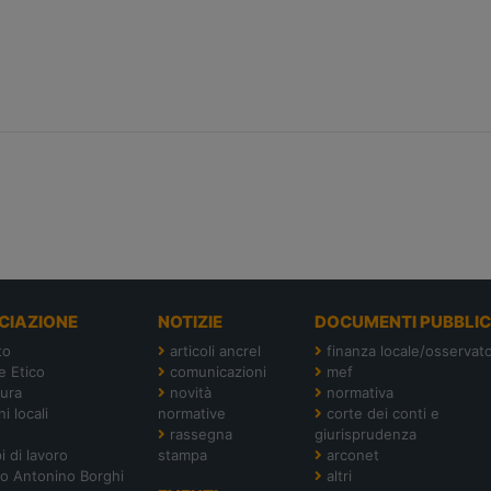
CIAZIONE
NOTIZIE
DOCUMENTI PUBBLIC
to
articoli ancrel
finanza locale/osservato
e Etico
comunicazioni
mef
tura
novità
normativa
i locali
normative
corte dei conti e
rassegna
giurisprudenza
i di lavoro
stampa
arconet
o Antonino Borghi
altri