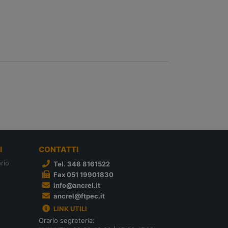
I
CONTATTI
rio
Tel. 348 8161522
Fax 051 19901830
info@ancrel.it
ancrel@ftpec.it
LINK UTILI
Orario segreteria: