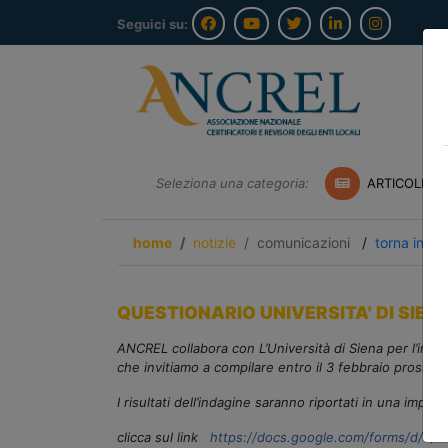
Seguici su:
Seleziona una categoria:
ARTICOLI A
home
notizie
comunicazioni
/
torna indie
QUESTIONARIO UNIVERSITA' DI SIENA
ANCREL collabora con L’Università di Siena per l’indag
che invitiamo a compilare entro il 3 febbraio prossim
I risultati dell’indagine saranno riportati in una import
clicca sul link
https://docs.google.com/forms/d/