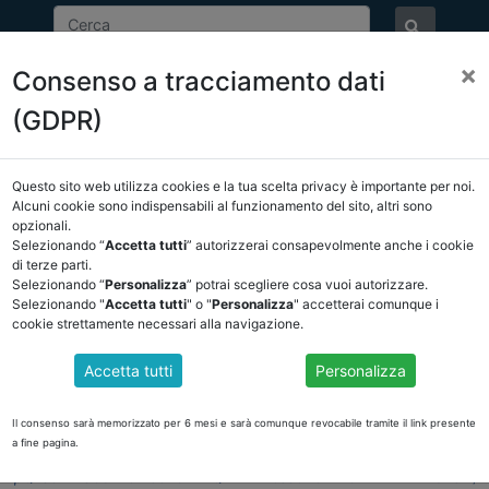
×
Consenso a tracciamento dati
ASSOCIAZIONE
NOTIZIE
EVENTI
DOCUMENTI 
(GDPR)
Questo sito web utilizza cookies e la tua scelta privacy è importante per noi.
NCREL
COMUNICAZIONI
NOVITÀ NORMATIVE
Alcuni cookie sono indispensabili al funzionamento del sito, altri sono
opzionali.
Selezionando “
Accetta tutti
” autorizzerai consapevolmente anche i cookie
tro
di terze parti.
Selezionando “
Personalizza
” potrai scegliere cosa vuoi autorizzare.
Selezionando "
Accetta tutti
" o "
Personalizza
" accetterai comunque i
cookie strettamente necessari alla navigazione.
 SUGLI EFFETTI DEL COVID
Accetta tutti
Personalizza
ine sugli effetti che il COVID ha generato nei nostri enti locali. Il link 
o.
Il consenso sarà memorizzato per 6 mesi e sarà comunque revocabile tramite il link presente
ante rivista a livello internazionale”
a fine pagina.
e/1FAIpQLSe1X4SGsz2Oweon3TVXQYV2ikV0aa0RGH7f8TYWkmkIxYsNaw/vi