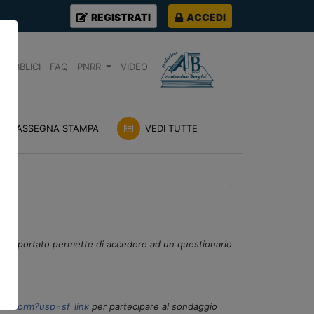
REGISTRATI
ACCEDI
PUBBLICI
FAQ
PNRR
VIDEO
RASSEGNA STAMPA
VEDI TUTTE
sotto riportato permette di accedere ad un questionario
ewform?usp=sf_link
per partecipare al sondaggio