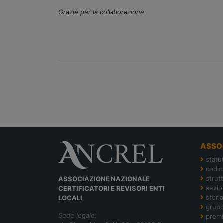
Grazie per la collaborazione
ASSO
statu
codic
strut
ASSOCIAZIONE NAZIONALE
sezion
CERTIFICATORI E REVISORI ENTI
storia
LOCALI
grupp
Sede legale:
premi