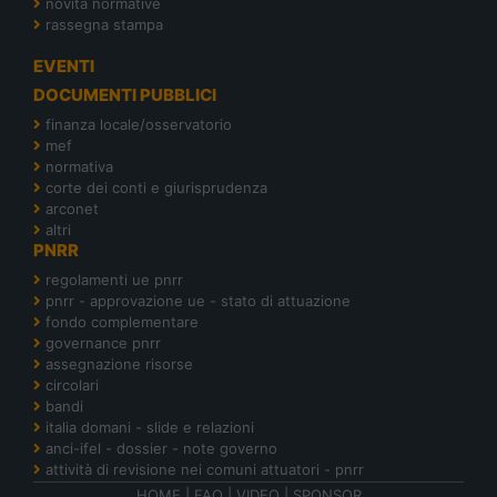
novità normative
rassegna stampa
EVENTI
DOCUMENTI PUBBLICI
finanza locale/osservatorio
mef
normativa
corte dei conti e giurisprudenza
arconet
altri
PNRR
regolamenti ue pnrr
pnrr - approvazione ue - stato di attuazione
fondo complementare
governance pnrr
assegnazione risorse
circolari
bandi
italia domani - slide e relazioni
anci-ifel - dossier - note governo
attività di revisione nei comuni attuatori - pnrr
HOME
|
FAQ
|
VIDEO
|
SPONSOR