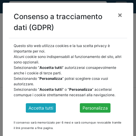
×
Consenso a tracciamento
dati (GDPR)
Questo sito web utilizza cookies e la tua scelta privacy è
Seleziona una categoria:
ARTICOLI ANCREL
importante per noi.
Alcuni cookie sono indispensabili al funzionamento del sito, altri
sono opzionali.
COMUNICAZIONI
NOVITÀ NORMATIVE
Selezionando “
Accetta tutti
” autorizzerai consapevolmente
anche i cookie di terze parti.
RASSEGNA STAMPA
VEDI TUTTE
Selezionando “
Personalizza
” potrai scegliere cosa vuoi
autorizzare.
Selezionando "
Accetta tutti
" o "
Personalizza
" accetterai
home
notizie
comunicazioni
/
torna indietro
comunque i cookie strettamente necessari alla navigazione.
Accetta tutti
Personalizza
SARDEGNA: PROROGA QUESTIONARI CORTE
DEI CONTI AL 28 FEBBRAIO 2022
Il consenso sarà memorizzato per 6 mesi e sarà comunque revocabile tramite
il link presente a fine pagina.
Ancrel Sardegna con l' O.D.C.E.C. di Oristano, Cagliari, Sassari,