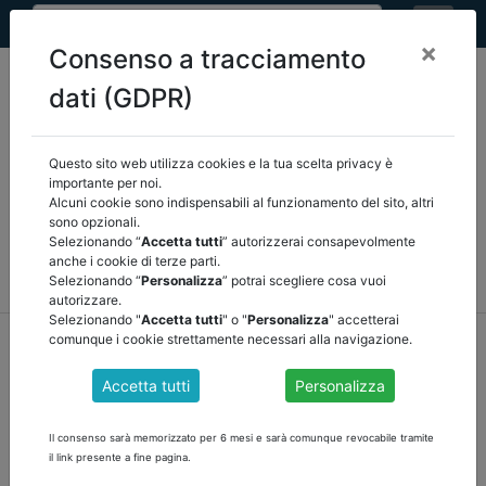
×
Consenso a tracciamento
dati (GDPR)
Questo sito web utilizza cookies e la tua scelta privacy è
Seleziona una categoria:
ARTICOLI ANCREL
importante per noi.
Alcuni cookie sono indispensabili al funzionamento del sito, altri
sono opzionali.
COMUNICAZIONI
NOVITÀ NORMATIVE
Selezionando “
Accetta tutti
” autorizzerai consapevolmente
anche i cookie di terze parti.
RASSEGNA STAMPA
VEDI TUTTE
Selezionando “
Personalizza
” potrai scegliere cosa vuoi
autorizzare.
Selezionando "
Accetta tutti
" o "
Personalizza
" accetterai
home
notizie
comunicazioni
/
torna indietro
comunque i cookie strettamente necessari alla navigazione.
Accetta tutti
Personalizza
PARERE SUL DUP E NOTA DI AGGIORNAMENTO
Il consenso sarà memorizzato per 6 mesi e sarà comunque revocabile tramite
nella sezione
il link presente a fine pagina.
riservata
https://www.ancrel.it/it/schemi_parere.php?