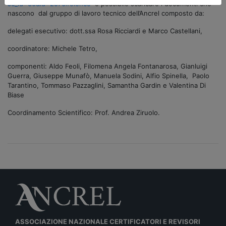
sc_id=30&id=2576#elenco
è possibile scaricare i documenti che
nascono dal gruppo di lavoro tecnico dell’Ancrel composto da:
delegati esecutivo: dott.ssa Rosa Ricciardi e Marco Castellani,
coordinatore: Michele Tetro,
componenti: Aldo Feoli, Filomena Angela Fontanarosa, Gianluigi
Guerra, Giuseppe Munafò, Manuela Sodini, Alfio Spinella, Paolo
Tarantino, Tommaso Pazzaglini, Samantha Gardin e Valentina Di
Biase
Coordinamento Scientifico: Prof. Andrea Ziruolo.
ASSOCIAZIONE NAZIONALE CERTIFICATORI E REVISORI