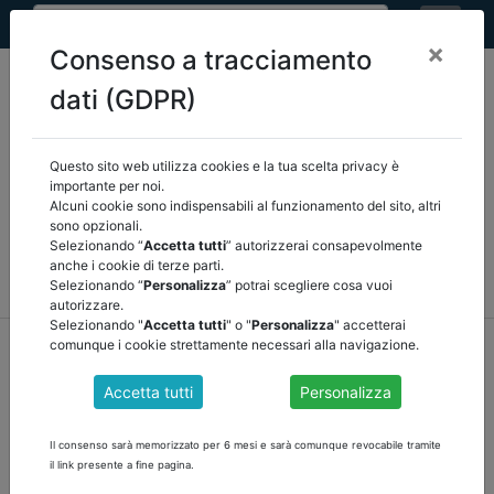
×
Consenso a tracciamento
dati (GDPR)
Questo sito web utilizza cookies e la tua scelta privacy è
Seleziona una categoria:
ARTICOLI ANCREL
importante per noi.
Alcuni cookie sono indispensabili al funzionamento del sito, altri
sono opzionali.
COMUNICAZIONI
NOVITÀ NORMATIVE
Selezionando “
Accetta tutti
” autorizzerai consapevolmente
anche i cookie di terze parti.
RASSEGNA STAMPA
VEDI TUTTE
Selezionando “
Personalizza
” potrai scegliere cosa vuoi
autorizzare.
Selezionando "
Accetta tutti
" o "
Personalizza
" accetterai
home
notizie
comunicazioni
/
torna indietro
comunque i cookie strettamente necessari alla navigazione.
Accetta tutti
Personalizza
FONDO GARANZIA DEBITI COMMERCIALI
Il consenso sarà memorizzato per 6 mesi e sarà comunque revocabile tramite
Si ricorda agli associati che ai sensi del comma 862 della Legge
il link presente a fine pagina.
145/2018 è obbligatorio entro il 28 febbraio 2022 verificare le