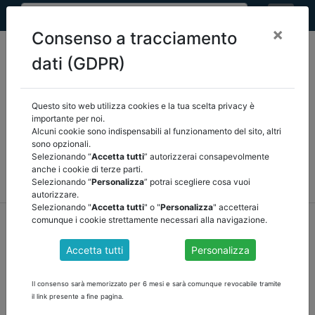
×
Consenso a tracciamento
dati (GDPR)
Questo sito web utilizza cookies e la tua scelta privacy è
Seleziona una categoria:
ARTICOLI ANCREL
importante per noi.
Alcuni cookie sono indispensabili al funzionamento del sito, altri
sono opzionali.
COMUNICAZIONI
NOVITÀ NORMATIVE
Selezionando “
Accetta tutti
” autorizzerai consapevolmente
anche i cookie di terze parti.
RASSEGNA STAMPA
VEDI TUTTE
Selezionando “
Personalizza
” potrai scegliere cosa vuoi
autorizzare.
Selezionando "
Accetta tutti
" o "
Personalizza
" accetterai
home
notizie
comunicazioni
/
torna indietro
comunque i cookie strettamente necessari alla navigazione.
Accetta tutti
Personalizza
REGIONE SARDEGNA - AGGIORNAMENTO
ELENCO REGIONALE DEI REVISORI DEI CONTI
Il consenso sarà memorizzato per 6 mesi e sarà comunque revocabile tramite
ANNO 2022
il link presente a fine pagina.