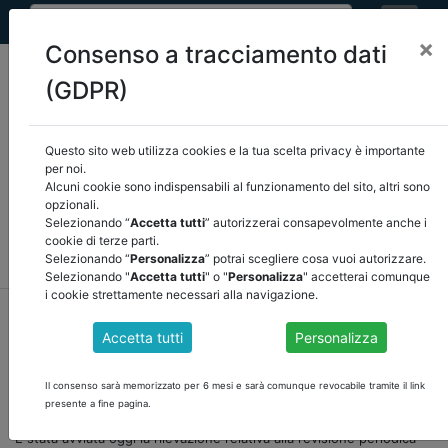
×
Consenso a tracciamento dati
(GDPR)
Questo sito web utilizza cookies e la tua scelta privacy è importante
Seleziona una categoria:
ARTICOLI ANCREL
per noi.
Alcuni cookie sono indispensabili al funzionamento del sito, altri sono
opzionali.
COMUNICAZIONI
NOVITÀ NORMATIVE
Selezionando “
Accetta tutti
” autorizzerai consapevolmente anche i
cookie di terze parti.
RASSEGNA STAMPA
VEDI TUTTE
Selezionando “
Personalizza
” potrai scegliere cosa vuoi autorizzare.
Selezionando "
Accetta tutti
" o "
Personalizza
" accetterai comunque
i cookie strettamente necessari alla navigazione.
home
notizie
comunicazioni
/
torna indietro
Accetta tutti
Personalizza
AL VIA LA RILEVAZIONE ANNUALE DELLE
Il consenso sarà memorizzato per 6 mesi e sarà comunque revocabile tramite il link
PARTECIPAZIONI PUBBLICHE
presente a fine pagina.
È stata avviata oggi la rilevazione relativa alla revisione periodica