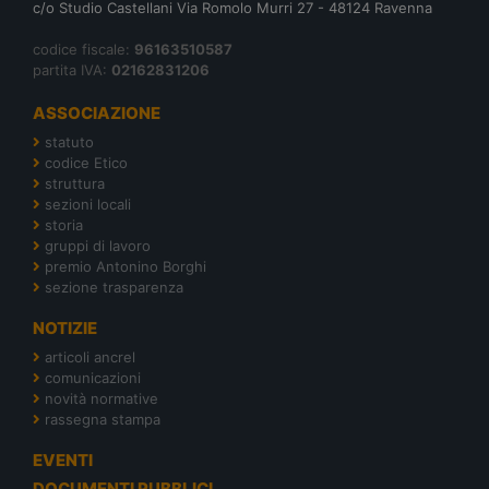
c/o Studio Castellani Via Romolo Murri 27 - 48124 Ravenna
codice fiscale:
96163510587
partita IVA:
02162831206
ASSOCIAZIONE
statuto
codice Etico
struttura
sezioni locali
storia
gruppi di lavoro
premio Antonino Borghi
sezione trasparenza
NOTIZIE
articoli ancrel
comunicazioni
novità normative
rassegna stampa
EVENTI
DOCUMENTI PUBBLICI