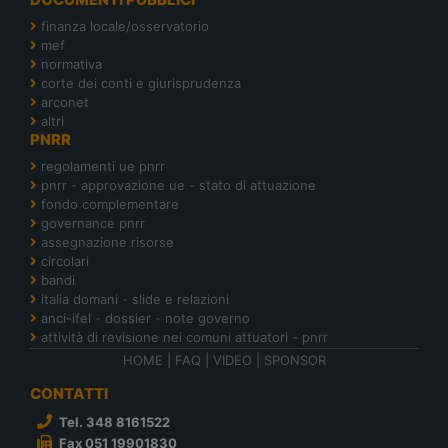
finanza locale/osservatorio
mef
normativa
corte dei conti e giurisprudenza
arconet
altri
PNRR
regolamenti ue pnrr
pnrr - approvazione ue - stato di attuazione
fondo complementare
governance pnrr
assegnazione risorse
circolari
bandi
italia domani - slide e relazioni
anci-ifel - dossier - note governo
attività di revisione nei comuni attuatori - pnrr
HOME
|
FAQ
|
VIDEO
|
SPONSOR
CONTATTI
Tel. 348 8161522
Fax 051 19901830