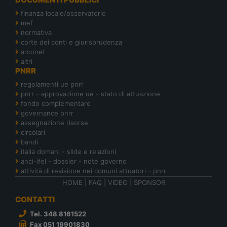
finanza locale/osservatorio
mef
normativa
corte dei conti e giurisprudenza
arconet
altri
PNRR
regolamenti ue pnrr
pnrr - approvazione ue - stato di attuazione
fondo complementare
governance pnrr
assegnazione risorse
circolari
bandi
italia domani - slide e relazioni
anci-ifel - dossier - note governo
attività di revisione nei comuni attuatori - pnrr
HOME
|
FAQ
|
VIDEO
|
SPONSOR
CONTATTI
Tel. 348 8161522
Fax 051 19901830