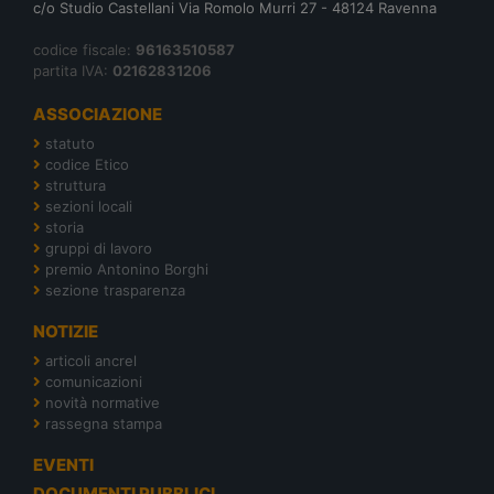
c/o Studio Castellani Via Romolo Murri 27 - 48124 Ravenna
codice fiscale:
96163510587
partita IVA:
02162831206
ASSOCIAZIONE
statuto
codice Etico
struttura
sezioni locali
storia
gruppi di lavoro
premio Antonino Borghi
sezione trasparenza
NOTIZIE
articoli ancrel
comunicazioni
novità normative
rassegna stampa
EVENTI
DOCUMENTI PUBBLICI