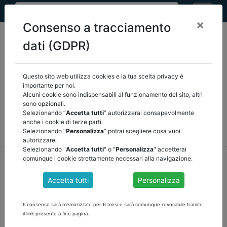
×
Consenso a tracciamento
dati (GDPR)
Questo sito web utilizza cookies e la tua scelta privacy è
Seleziona una categoria:
ARTICOLI ANCREL
importante per noi.
Alcuni cookie sono indispensabili al funzionamento del sito, altri
sono opzionali.
COMUNICAZIONI
NOVITÀ NORMATIVE
Selezionando “
Accetta tutti
” autorizzerai consapevolmente
anche i cookie di terze parti.
RASSEGNA STAMPA
VEDI TUTTE
Selezionando “
Personalizza
” potrai scegliere cosa vuoi
autorizzare.
Selezionando "
Accetta tutti
" o "
Personalizza
" accetterai
home
notizie
comunicazioni
/
torna indietro
comunque i cookie strettamente necessari alla navigazione.
Accetta tutti
Personalizza
PRESENTAZIONE DEL CONTO ANNUALE 2020
POSTICIPATO AL 10 SETTEMBRE 2021
Il consenso sarà memorizzato per 6 mesi e sarà comunque revocabile tramite
il link presente a fine pagina.
In considerazione delle segnalazioni pervenute da numerosi enti,