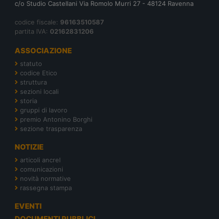
c/o Studio Castellani Via Romolo Murri 27 - 48124 Ravenna
codice fiscale:
96163510587
partita IVA:
02162831206
ASSOCIAZIONE
statuto
codice Etico
struttura
sezioni locali
storia
gruppi di lavoro
premio Antonino Borghi
sezione trasparenza
NOTIZIE
articoli ancrel
comunicazioni
novità normative
rassegna stampa
EVENTI
DOCUMENTI PUBBLICI