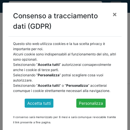
×
Consenso a tracciamento
dati (GDPR)
Questo sito web utilizza cookies e la tua scelta privacy è
Seleziona una categoria:
ARTICOLI ANCREL
importante per noi.
Alcuni cookie sono indispensabili al funzionamento del sito, altri
sono opzionali.
COMUNICAZIONI
NOVITÀ NORMATIVE
Selezionando “
Accetta tutti
” autorizzerai consapevolmente
anche i cookie di terze parti.
RASSEGNA STAMPA
VEDI TUTTE
Selezionando “
Personalizza
” potrai scegliere cosa vuoi
autorizzare.
Selezionando "
Accetta tutti
" o "
Personalizza
" accetterai
home
notizie
comunicazioni
/
torna indietro
comunque i cookie strettamente necessari alla navigazione.
Accetta tutti
Personalizza
SLIDE: TARI 2021: il PEF e le TARIFFE 2021 di
Cristina Zandonini
Il consenso sarà memorizzato per 6 mesi e sarà comunque revocabile tramite
il link presente a fine pagina.
scarica le Silde relative all'intervento della Dott.ssa Cristina