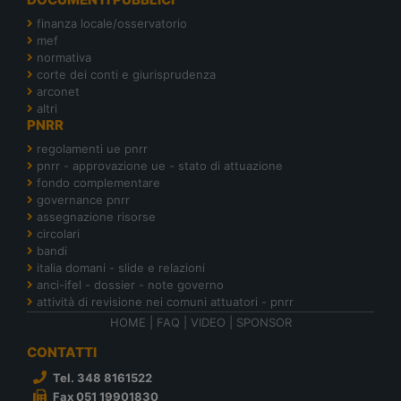
finanza locale/osservatorio
mef
normativa
corte dei conti e giurisprudenza
arconet
altri
PNRR
regolamenti ue pnrr
pnrr - approvazione ue - stato di attuazione
fondo complementare
governance pnrr
assegnazione risorse
circolari
bandi
italia domani - slide e relazioni
anci-ifel - dossier - note governo
attività di revisione nei comuni attuatori - pnrr
HOME
|
FAQ
|
VIDEO
|
SPONSOR
CONTATTI
Tel. 348 8161522
Fax 051 19901830