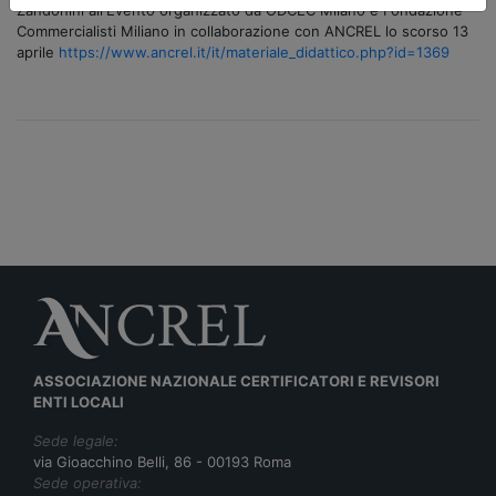
Zandonini all'Evento organizzato da ODCEC Milano e Fondazione
Commercialisti Miliano in collaborazione con ANCREL lo scorso 13
aprile
https://www.ancrel.it/it/materiale_didattico.php?id=1369
ASSOCIAZIONE NAZIONALE CERTIFICATORI E REVISORI
ENTI LOCALI
Sede legale:
via Gioacchino Belli, 86 - 00193 Roma
Sede operativa: