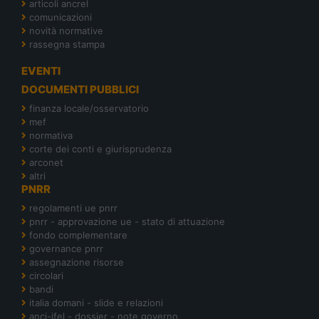
articoli ancrel
comunicazioni
novità normative
rassegna stampa
EVENTI
DOCUMENTI PUBBLICI
finanza locale/osservatorio
mef
normativa
corte dei conti e giurisprudenza
arconet
altri
PNRR
regolamenti ue pnrr
pnrr - approvazione ue - stato di attuazione
fondo complementare
governance pnrr
assegnazione risorse
circolari
bandi
italia domani - slide e relazioni
anci-ifel - dossier - note governo