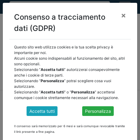
×
Consenso a tracciamento
dati (GDPR)
Questo sito web utilizza cookies e la tua scelta privacy è
Seleziona una categoria:
ARTICOLI ANCREL
importante per noi.
Alcuni cookie sono indispensabili al funzionamento del sito, altri
sono opzionali.
COMUNICAZIONI
NOVITÀ NORMATIVE
Selezionando “
Accetta tutti
” autorizzerai consapevolmente
anche i cookie di terze parti.
RASSEGNA STAMPA
VEDI TUTTE
Selezionando “
Personalizza
” potrai scegliere cosa vuoi
autorizzare.
Selezionando "
Accetta tutti
" o "
Personalizza
" accetterai
home
notizie
rassegna stampa
/
torna indietro
comunque i cookie strettamente necessari alla navigazione.
Accetta tutti
Personalizza
MANOVRA, ACCANTONAMENTI MISURATI
SULLE ENTRATE EXTRA PRODOTTE DAL PIL di
Il consenso sarà memorizzato per 6 mesi e sarà comunque revocabile tramite
Gianni Trovati
il link presente a fine pagina.