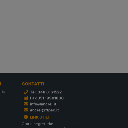
I
CONTATTI
rio
Tel. 348 8161522
Fax 051 19901830
info@ancrel.it
ancrel@ftpec.it
LINK UTILI
Orario segreteria: