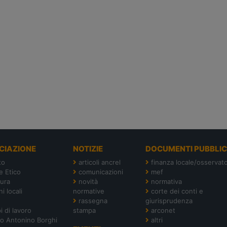
CIAZIONE
NOTIZIE
DOCUMENTI PUBBLIC
to
articoli ancrel
finanza locale/osservato
e Etico
comunicazioni
mef
tura
novità
normativa
i locali
normative
corte dei conti e
rassegna
giurisprudenza
i di lavoro
stampa
arconet
o Antonino Borghi
altri