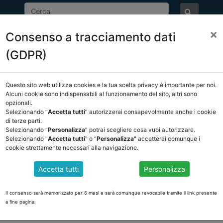
×
Consenso a tracciamento dati
ASSOCIAZIONE
NOTIZIE
EVENTI
DOCUMENTI 
(GDPR)
Questo sito web utilizza cookies e la tua scelta privacy è importante per noi.
NCREL
COMUNICAZIONI
NOVITÀ NORMATIVE
Alcuni cookie sono indispensabili al funzionamento del sito, altri sono
opzionali.
Selezionando “
Accetta tutti
” autorizzerai consapevolmente anche i cookie
ietro
di terze parti.
Selezionando “
Personalizza
” potrai scegliere cosa vuoi autorizzare.
Selezionando "
Accetta tutti
" o "
Personalizza
" accetterai comunque i
cookie strettamente necessari alla navigazione.
ore e componente OIV nello stesso ente
Accetta tutti
Personalizza
e dell'OIV nel medesimo ente locale per evitare l'insorgenza di eventual
te
https://dait.interno.gov.it/pareri/98562
Il consenso sarà memorizzato per 6 mesi e sarà comunque revocabile tramite il link presente
a fine pagina.