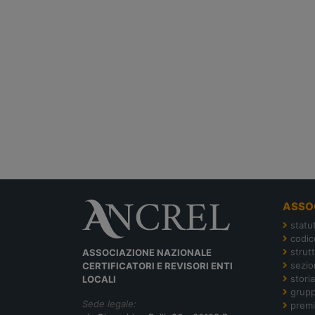
ASSO
statu
codic
strut
ASSOCIAZIONE NAZIONALE
sezion
CERTIFICATORI E REVISORI ENTI
storia
LOCALI
grupp
Sede legale:
premi