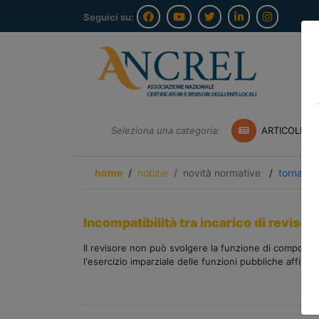
Seguici su:
Seleziona una categoria:
ARTICOLI A
home
notizie
novità normative
/
torna ind
Incompatibilità tra incarico di revis
Il revisore non può svolgere la funzione di component
l'esercizio imparziale delle funzioni pubbliche affida