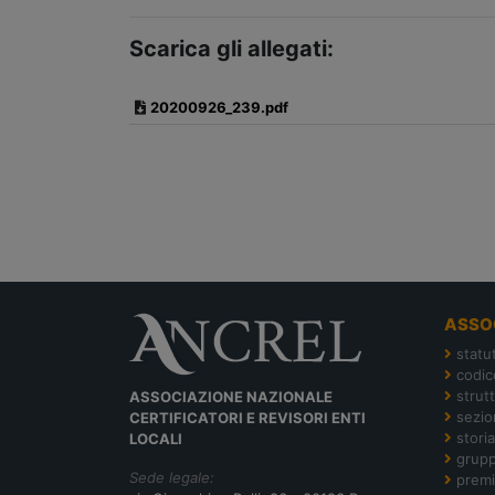
Scarica gli allegati:
20200926_239.pdf
ASSO
statu
codic
strut
ASSOCIAZIONE NAZIONALE
sezion
CERTIFICATORI E REVISORI ENTI
storia
LOCALI
grupp
Sede legale:
premi