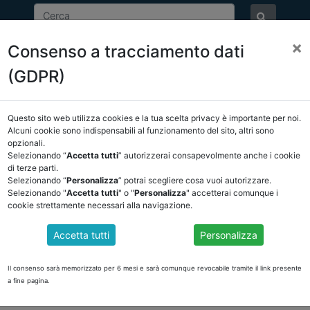
×
Consenso a tracciamento dati
ASSOCIAZIONE
NOTIZIE
EVENTI
DOCUMENTI 
(GDPR)
Questo sito web utilizza cookies e la tua scelta privacy è importante per noi.
NCREL
COMUNICAZIONI
NOVITÀ NORMATIVE
Alcuni cookie sono indispensabili al funzionamento del sito, altri sono
opzionali.
Selezionando “
Accetta tutti
” autorizzerai consapevolmente anche i cookie
ietro
di terze parti.
Selezionando “
Personalizza
” potrai scegliere cosa vuoi autorizzare.
Selezionando "
Accetta tutti
" o "
Personalizza
" accetterai comunque i
cookie strettamente necessari alla navigazione.
si connessi a sentenze esecutive relative a calamita
Accetta tutti
Personalizza
ione del Fondo per i contenziosi connessi a sentenze esecutive relative
e/caricaDettaglioAtto/originario?atto.dataPubblicazioneGazzetta=2020-0
Il consenso sarà memorizzato per 6 mesi e sarà comunque revocabile tramite il link presente
ni=true
a fine pagina.