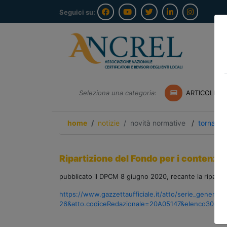
Seguici su:
Seleziona una categoria:
ARTICOLI A
home
notizie
novità normative
/
torna ind
Ripartizione del Fondo per i contenzio
pubblicato il DPCM 8 giugno 2020, recante la ripartiz
https://www.gazzettaufficiale.it/atto/serie_general
26&atto.codiceRedazionale=20A05147&elenco30gior