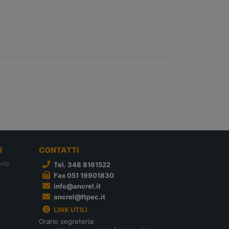
I
CONTATTI
rio
Tel. 348 8161522
Fax 051 19901830
info@ancrel.it
ancrel@ftpec.it
LINK UTILI
Orario segreteria: