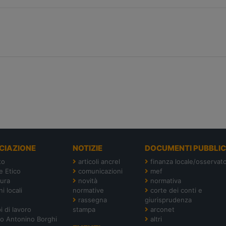
CIAZIONE
NOTIZIE
DOCUMENTI PUBBLIC
to
articoli ancrel
finanza locale/osservato
e Etico
comunicazioni
mef
tura
novità
normativa
i locali
normative
corte dei conti e
rassegna
giurisprudenza
i di lavoro
stampa
arconet
o Antonino Borghi
altri