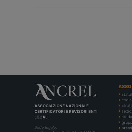
ASSO
statu
codic
strut
ASSOCIAZIONE NAZIONALE
sezion
CERTIFICATORI E REVISORI ENTI
storia
LOCALI
grupp
Sede legale:
premi