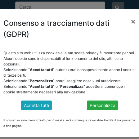
×
Consenso a tracciamento dati
ASSOCIAZIONE
NOTIZIE
EVENTI
DOCUMENTI 
(GDPR)
Questo sito web utilizza cookies e la tua scelta privacy è importante per noi.
NCREL
COMUNICAZIONI
NOVITÀ NORMATIVE
Alcuni cookie sono indispensabili al funzionamento del sito, altri sono
opzionali.
Selezionando “
Accetta tutti
” autorizzerai consapevolmente anche i cookie
ietro
di terze parti.
Selezionando “
Personalizza
” potrai scegliere cosa vuoi autorizzare.
Selezionando "
Accetta tutti
" o "
Personalizza
" accetterai comunque i
cookie strettamente necessari alla navigazione.
ORDINARIO ED A STATUTO SPECIALE. PRIMO RIPA
IONI DI EURO, PER IL RISTORO PARZIALE DELLE M
Accetta tutti
Personalizza
A DI SOGGIORNO E DEI CONTRIBUTI DI SBARCO 
ENIMENTO DEL COVID-19
Il consenso sarà memorizzato per 6 mesi e sarà comunque revocabile tramite il link presente
a fine pagina.
://www.ancrel.it/it/documenti_pubblici.php?sc_id=19&label=Finanza%2