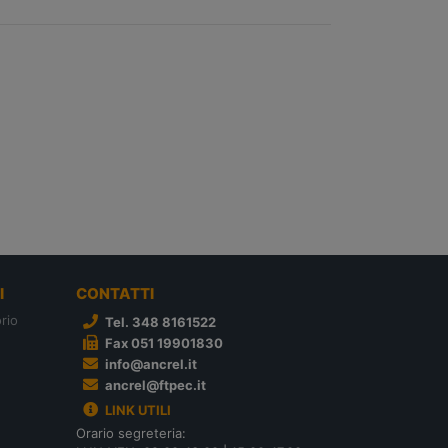
I
CONTATTI
rio
Tel. 348 8161522
Fax 051 19901830
info@ancrel.it
ancrel@ftpec.it
LINK UTILI
Orario segreteria: