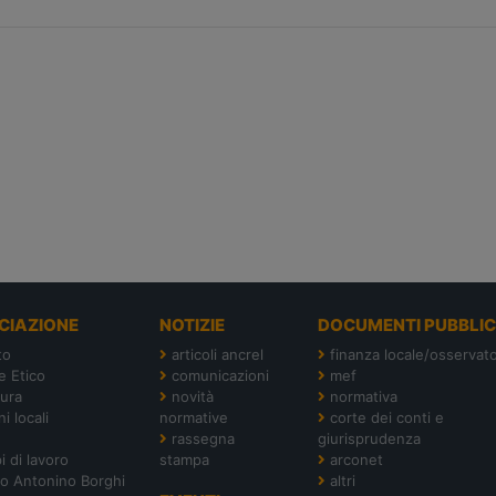
CIAZIONE
NOTIZIE
DOCUMENTI PUBBLIC
to
articoli ancrel
finanza locale/osservato
e Etico
comunicazioni
mef
tura
novità
normativa
i locali
normative
corte dei conti e
rassegna
giurisprudenza
i di lavoro
stampa
arconet
o Antonino Borghi
altri