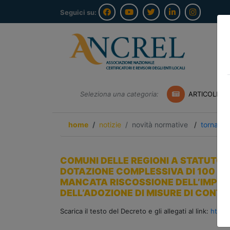
Seguici su:
Seleziona una categoria:
ARTICOLI A
home
notizie
novità normative
/
torna ind
COMUNI DELLE REGIONI A STATUTO 
DOTAZIONE COMPLESSIVA DI 100 MIL
MANCATA RISCOSSIONE DELL’IMPOST
DELL’ADOZIONE DI MISURE DI CONT
Scarica il testo del Decreto e gli allegati al link:
https