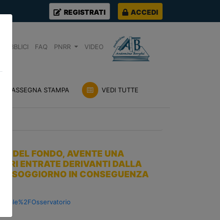
REGISTRATI
ACCEDI
PUBBLICI
FAQ
PNRR
VIDEO
RASSEGNA STAMPA
VEDI TUTTE
RTO DEL FONDO, AVENTE UNA
INORI ENTRATE DERIVANTI DALLA
E DI SOGGIORNO IN CONSEGUENZA
0Locale%2FOsservatorio