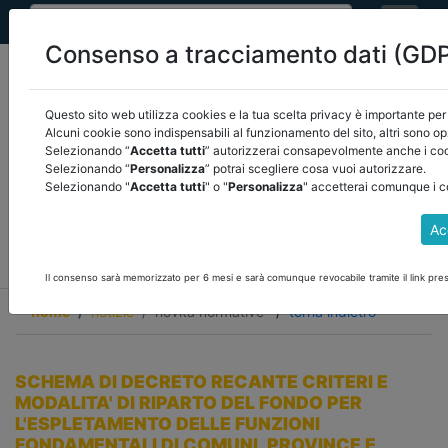
Consenso a tracciamento dati (GD
Questo sito web utilizza cookies e la tua scelta privacy è importante per 
Alcuni cookie sono indispensabili al funzionamento del sito, altri sono op
Selezionando “
Accetta tutti
” autorizzerai consapevolmente anche i cook
Seleziona una categoria:
ARTICOLI ANCREL
Selezionando “
Personalizza
” potrai scegliere cosa vuoi autorizzare.
Selezionando "
Accetta tutti
" o "
Personalizza
" accetterai comunque i c
COMUNICAZIONI
NOVITÀ NORMATIVE
Ac
RASSEGNA STAMPA
VEDI TUTTE
Il consenso sarà memorizzato per 6 mesi e sarà comunque revocabile tramite il link pres
home
notizie
novità normative
/
torna indietro
SCHEMA DI DECRETO RECANTE CRITERI E
MODALITA' DI RIPARTO DEL FONDO PER
L'ESPLETAMENTO DELLE FUNZIONI
FONDAMENTALI DI COMUNI, PROVINCE E