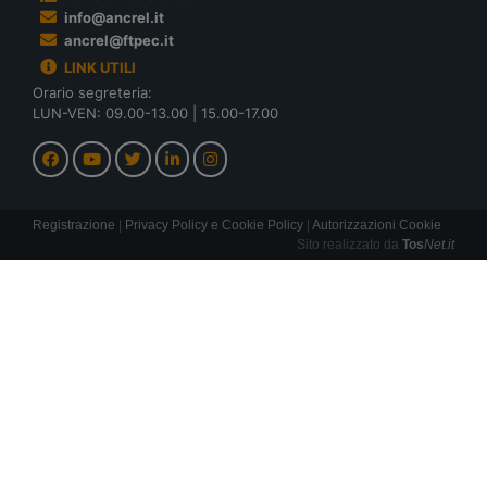
info@ancrel.it
ancrel@ftpec.it
LINK UTILI
Orario segreteria:
LUN-VEN: 09.00-13.00 | 15.00-17.00
Registrazione
|
Privacy Policy e Cookie Policy
|
Autorizzazioni Cookie
Sito realizzato da
Tos
Net.it