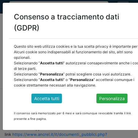
Consenso a tracciamento dati
(GDPR)
Questo sito web utilizza cookies e la tua scelta privacy è importante per 
Seleziona una categoria:
ARTICOLI ANCREL
Alcuni cookie sono indispensabili al funzionamento del sito, altri sono
opzionali.
Selezionando “
Accetta tutti
” autorizzerai consapevolmente anche i co
COMUNICAZIONI
NOVITÀ NORMATIVE
di terze parti.
Selezionando “
Personalizza
” potrai scegliere cosa vuoi autorizzare.
RASSEGNA STAMPA
VEDI TUTTE
Selezionando "
Accetta tutti
" o "
Personalizza
" accetterai comunque i
cookie strettamente necessari alla navigazione.
home
notizie
novità normative
/
torna indietro
Accetta tutti
Personalizza
Il consenso sarà memorizzato per 6 mesi e sarà comunque revocabile tramite il link
APPROVATO IL DECRETO RILANCIO 2020
presente a fine pagina.
scarica il testo approvato al
link
https://www.ancrel.it/it/documenti_pubblici.php?