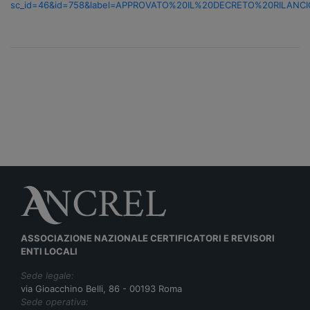
sc_id=46&id=758&label=APPROVATO%20IL%20DECRETO%20RILANC
ASSOCIAZIONE NAZIONALE CERTIFICATORI E REVISORI
ENTI LOCALI
Sede legale:
via Gioacchino Belli, 86 - 00193 Roma
Sede operativa: