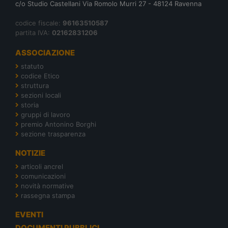
c/o Studio Castellani Via Romolo Murri 27 - 48124 Ravenna
codice fiscale:
96163510587
partita IVA:
02162831206
ASSOCIAZIONE
statuto
codice Etico
struttura
sezioni locali
storia
gruppi di lavoro
premio Antonino Borghi
sezione trasparenza
NOTIZIE
articoli ancrel
comunicazioni
novità normative
rassegna stampa
EVENTI
DOCUMENTI PUBBLICI