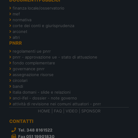
finanza locale/osservatorio
mef
normativa
corte dei conti e giurisprudenza
arconet
altri
PNRR
regolamenti ue pnrr
pnrr - approvazione ue - stato di attuazione
fondo complementare
governance pnrr
assegnazione risorse
circolari
bandi
italia domani - slide e relazioni
anci-ifel - dossier - note governo
attività di revisione nei comuni attuatori - pnrr
HOME
|
FAQ
|
VIDEO
|
SPONSOR
CONTATTI
Tel. 348 8161522
Fax 051 19901830