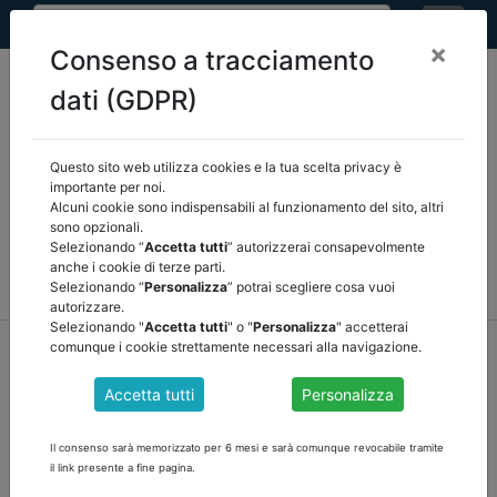
×
Consenso a tracciamento
dati (GDPR)
Questo sito web utilizza cookies e la tua scelta privacy è
Seleziona una categoria:
ARTICOLI ANCREL
importante per noi.
Alcuni cookie sono indispensabili al funzionamento del sito, altri
sono opzionali.
COMUNICAZIONI
NOVITÀ NORMATIVE
Selezionando “
Accetta tutti
” autorizzerai consapevolmente
anche i cookie di terze parti.
RASSEGNA STAMPA
VEDI TUTTE
Selezionando “
Personalizza
” potrai scegliere cosa vuoi
autorizzare.
Selezionando "
Accetta tutti
" o "
Personalizza
" accetterai
home
notizie
novità normative
/
torna indietro
comunque i cookie strettamente necessari alla navigazione.
Accetta tutti
Personalizza
DL RILANCIO
Il consenso sarà memorizzato per 6 mesi e sarà comunque revocabile tramite
Scarica il Decreto Rilancio, la relazione illustrativa ed il relativo
il link presente a fine pagina.
allegato al link:
https://www.ancrel.it/it/documenti_pubblici.php?