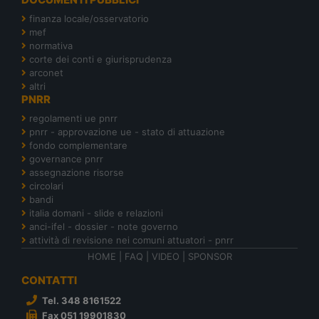
finanza locale/osservatorio
mef
normativa
corte dei conti e giurisprudenza
arconet
altri
PNRR
regolamenti ue pnrr
pnrr - approvazione ue - stato di attuazione
fondo complementare
governance pnrr
assegnazione risorse
circolari
bandi
italia domani - slide e relazioni
anci-ifel - dossier - note governo
attività di revisione nei comuni attuatori - pnrr
HOME
|
FAQ
|
VIDEO
|
SPONSOR
CONTATTI
Tel. 348 8161522
Fax 051 19901830