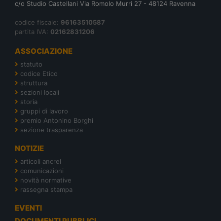
c/o Studio Castellani Via Romolo Murri 27 - 48124 Ravenna
codice fiscale:
96163510587
partita IVA:
02162831206
ASSOCIAZIONE
statuto
codice Etico
struttura
sezioni locali
storia
gruppi di lavoro
premio Antonino Borghi
sezione trasparenza
NOTIZIE
articoli ancrel
comunicazioni
novità normative
rassegna stampa
EVENTI
DOCUMENTI PUBBLICI