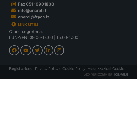
Fax 051 19901830
info@ancrel.it
ancrel@ftpec.it
LINK UTILI
Orario segreteria:
LUN-VEN: 09.00-13.00 | 15.00-17.00
Registrazione
|
Privacy Policy e Cookie Policy
|
Autorizzazioni Cookie
Sito realizzato da
Tos
Net.it