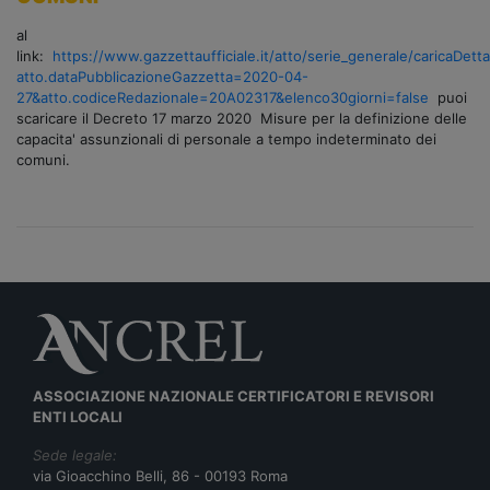
al
link:
https://www.gazzettaufficiale.it/atto/serie_generale/caricaDetta
atto.dataPubblicazioneGazzetta=2020-04-
27&atto.codiceRedazionale=20A02317&elenco30giorni=false
puoi
scaricare il Decreto 17 marzo 2020 Misure per la definizione delle
capacita' assunzionali di personale a tempo indeterminato dei
comuni.
ASSOCIAZIONE NAZIONALE CERTIFICATORI E REVISORI
ENTI LOCALI
Sede legale:
via Gioacchino Belli, 86 - 00193 Roma