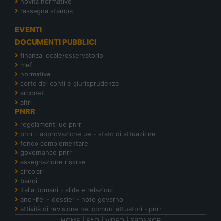
novità normative
rassegna stampa
EVENTI
DOCUMENTI PUBBLICI
finanza locale/osservatorio
mef
normativa
corte dei conti e giurisprudenza
arconet
altri
PNRR
regolamenti ue pnrr
pnrr - approvazione ue - stato di attuazione
fondo complementare
governance pnrr
assegnazione risorse
circolari
bandi
italia domani - slide e relazioni
anci-ifel - dossier - note governo
attività di revisione nei comuni attuatori - pnrr
HOME
|
FAQ
|
VIDEO
|
SPONSOR