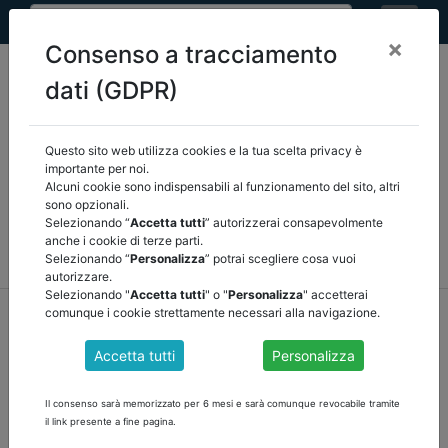
×
Consenso a tracciamento
dati (GDPR)
Questo sito web utilizza cookies e la tua scelta privacy è
Seleziona una categoria:
ARTICOLI ANCREL
importante per noi.
Alcuni cookie sono indispensabili al funzionamento del sito, altri
sono opzionali.
COMUNICAZIONI
NOVITÀ NORMATIVE
Selezionando “
Accetta tutti
” autorizzerai consapevolmente
anche i cookie di terze parti.
RASSEGNA STAMPA
VEDI TUTTE
Selezionando “
Personalizza
” potrai scegliere cosa vuoi
autorizzare.
Selezionando "
Accetta tutti
" o "
Personalizza
" accetterai
home
notizie
novità normative
/
torna indietro
comunque i cookie strettamente necessari alla navigazione.
Accetta tutti
Personalizza
MEF: CIRCOLARE nr 15 del 15 marzo 2022
REGOLE DI FINANZA PUBBLICA PER GLI ENTI
Il consenso sarà memorizzato per 6 mesi e sarà comunque revocabile tramite
TERRITORIALI
il link presente a fine pagina.