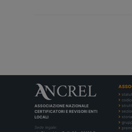
ASSO
statu
codic
strut
ASSOCIAZIONE NAZIONALE
sezion
CERTIFICATORI E REVISORI ENTI
storia
LOCALI
grupp
Sede legale:
premi