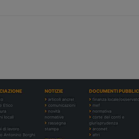
CIAZIONE
NOTIZIE
DOCUMENTI PUBBLIC
to
articoli ancrel
finanza locale/osservato
e Etico
comunicazioni
mef
tura
novità
normativa
i locali
normative
corte dei conti e
rassegna
giurisprudenza
i di lavoro
stampa
arconet
o Antonino Borghi
altri