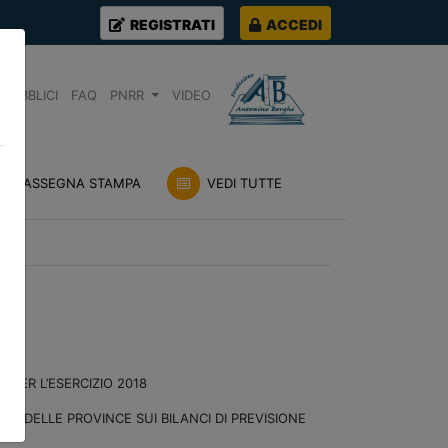
REGISTRATI
ACCEDI
PUBBLICI
FAQ
PNRR
VIDEO
RASSEGNA STAMPA
VEDI TUTTE
 PER L’ESERCIZIO 2018
E E DELLE PROVINCE SUI BILANCI DI PREVISIONE