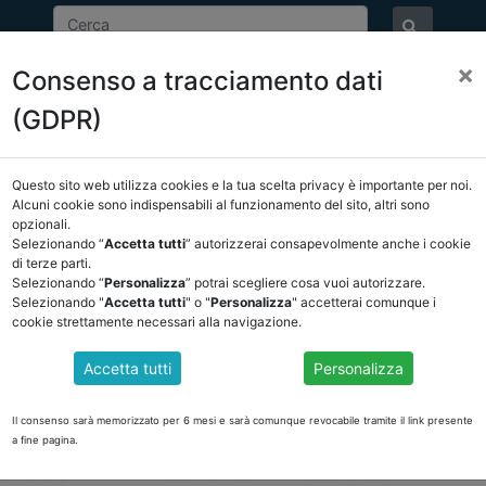
×
Consenso a tracciamento dati
ASSOCIAZIONE
NOTIZIE
EVENTI
DOCUMENTI 
(GDPR)
Questo sito web utilizza cookies e la tua scelta privacy è importante per noi.
NCREL
COMUNICAZIONI
NOVITÀ NORMATIVE
Alcuni cookie sono indispensabili al funzionamento del sito, altri sono
opzionali.
Selezionando “
Accetta tutti
” autorizzerai consapevolmente anche i cookie
ietro
di terze parti.
Selezionando “
Personalizza
” potrai scegliere cosa vuoi autorizzare.
Selezionando "
Accetta tutti
" o "
Personalizza
" accetterai comunque i
cookie strettamente necessari alla navigazione.
I REVISORI
Accetta tutti
Personalizza
è possibile scaricare le deliberazioni della Corte dei Conti:
NE DEI REVISORI SUL BILANCIO CONSOLIDATO DEGLI ENTI TERRITORIALI
Il consenso sarà memorizzato per 6 mesi e sarà comunque revocabile tramite il link presente
a fine pagina.
ONE DEI REVISORI DEI CONTI DEI COMUNI, DELLE CITTA’ METROPOLITAN
66 E SEGUENTI DELLA LEGGE 23 DICEMBRE 2005 N. 266.