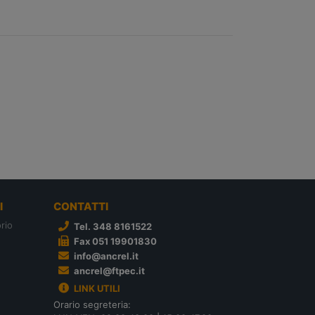
I
CONTATTI
rio
Tel. 348 8161522
Fax 051 19901830
info@ancrel.it
ancrel@ftpec.it
LINK UTILI
Orario segreteria: