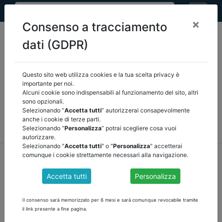
×
Consenso a tracciamento
dati (GDPR)
Questo sito web utilizza cookies e la tua scelta privacy è
Seleziona una categoria:
ARTICOLI ANCREL
importante per noi.
Alcuni cookie sono indispensabili al funzionamento del sito, altri
sono opzionali.
COMUNICAZIONI
NOVITÀ NORMATIVE
Selezionando “
Accetta tutti
” autorizzerai consapevolmente
anche i cookie di terze parti.
RASSEGNA STAMPA
VEDI TUTTE
Selezionando “
Personalizza
” potrai scegliere cosa vuoi
autorizzare.
Selezionando "
Accetta tutti
" o "
Personalizza
" accetterai
home
notizie
novità normative
/
torna indietro
comunque i cookie strettamente necessari alla navigazione.
Accetta tutti
Personalizza
PARTECIPAZIONI PUBBLICHE: ON LINE LE
SCHEDE PER LA RILEVAZIONE DEI DATI
Il consenso sarà memorizzato per 6 mesi e sarà comunque revocabile tramite
RELATIVI ALLA REVISIONE PERIODICA
il link presente a fine pagina.