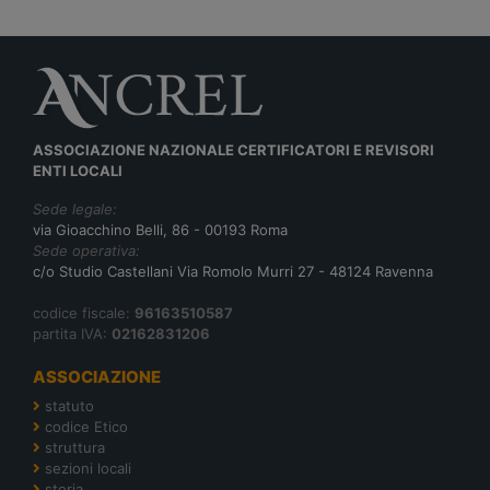
ASSOCIAZIONE NAZIONALE CERTIFICATORI E REVISORI
ENTI LOCALI
Sede legale:
via Gioacchino Belli, 86 - 00193 Roma
Sede operativa:
c/o Studio Castellani Via Romolo Murri 27 - 48124 Ravenna
codice fiscale:
96163510587
partita IVA:
02162831206
ASSOCIAZIONE
statuto
codice Etico
struttura
sezioni locali
storia