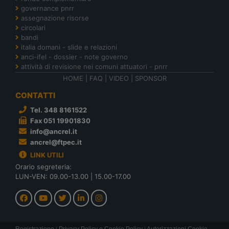
governance pnrr
assegnazione risorse
circolari
bandi
italia domani - slide e relazioni
anci-ifel - dossier - note governo
attività di revisione nei comuni attuatori - pnrr
HOME
|
FAQ
|
VIDEO
|
SPONSOR
CONTATTI
Tel. 348 8161522
Fax 051 19901830
info@ancrel.it
ancrel@ftpec.it
LINK UTILI
Orario segreteria:
LUN-VEN: 09.00-13.00 | 15.00-17.00
Registrazione
|
Privacy Policy e Cookie Policy
|
Autorizzazioni Cookie