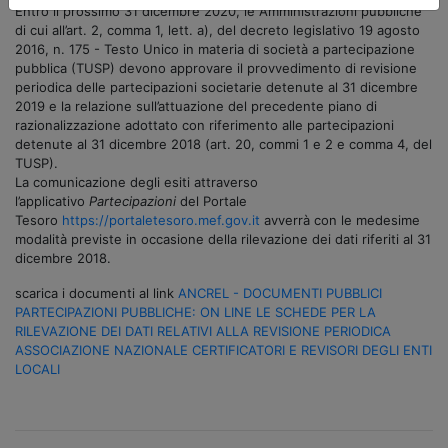
Entro il prossimo 31 dicembre 2020, le Amministrazioni pubbliche
di cui all’art. 2, comma 1, lett. a), del decreto legislativo 19 agosto
2016, n. 175 - Testo Unico in materia di società a partecipazione
pubblica (TUSP) devono approvare il provvedimento di revisione
periodica delle partecipazioni societarie detenute al 31 dicembre
2019 e la relazione sull’attuazione del precedente piano di
razionalizzazione adottato con riferimento alle partecipazioni
detenute al 31 dicembre 2018 (art. 20, commi 1 e 2 e comma 4, del
TUSP).
La comunicazione degli esiti attraverso
l’applicativo
Partecipazioni
del Portale
Tesoro
https://portaletesoro.mef.gov.it
avverrà con le medesime
modalità previste in occasione della rilevazione dei dati riferiti al 31
dicembre 2018.
scarica i documenti al link
ANCREL - DOCUMENTI PUBBLICI
PARTECIPAZIONI PUBBLICHE: ON LINE LE SCHEDE PER LA
RILEVAZIONE DEI DATI RELATIVI ALLA REVISIONE PERIODICA
ASSOCIAZIONE NAZIONALE CERTIFICATORI E REVISORI DEGLI ENTI
LOCALI