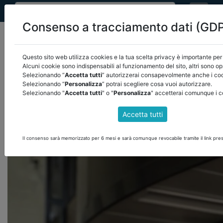
Consenso a tracciamento dati (GD
Questo sito web utilizza cookies e la tua scelta privacy è importante per 
Alcuni cookie sono indispensabili al funzionamento del sito, altri sono op
Selezionando “
Accetta tutti
” autorizzerai consapevolmente anche i cook
home
video
/
torna indietro
Selezionando “
Personalizza
” potrai scegliere cosa vuoi autorizzare.
Selezionando "
Accetta tutti
" o "
Personalizza
" accetterai comunque i c
Accetta tutti
IL PRESIDENTE CASTELLANI: in Emilia-
Romagna acceleriamo i controlli con la Corte
Il consenso sarà memorizzato per 6 mesi e sarà comunque revocabile tramite il link pres
dei conti