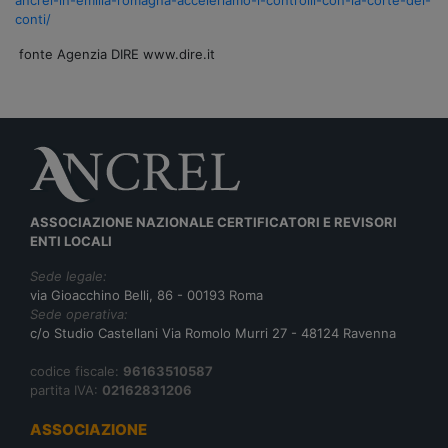
conti/
fonte Agenzia DIRE www.dire.it
ASSOCIAZIONE NAZIONALE CERTIFICATORI E REVISORI
ENTI LOCALI
Sede legale:
via Gioacchino Belli, 86 - 00193 Roma
Sede operativa:
c/o Studio Castellani Via Romolo Murri 27 - 48124 Ravenna
codice fiscale:
96163510587
partita IVA:
02162831206
ASSOCIAZIONE