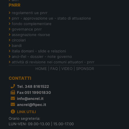
PNRR
regolamenti ue pnrr
pnrr - approvazione ue - stato di attuazione
fondo complementare
governance pnrr
assegnazione risorse
circolari
bandi
italia domani - slide e relazioni
anci-ifel - dossier - note governo
attività di revisione nei comuni attuatori - pnrr
HOME
|
FAQ
|
VIDEO
|
SPONSOR
CONTATTI
Tel. 348 8161522
Fax 051 19901830
info@ancrel.it
ancrel@ftpec.it
LINK UTILI
Orario segreteria:
LUN-VEN: 09.00-13.00 | 15.00-17.00