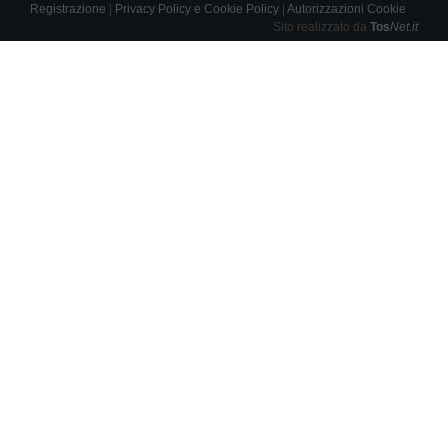
Registrazione
|
Privacy Policy e Cookie Policy
|
Autorizzazioni Cookie
Sito realizzato da
Tos
Net.it