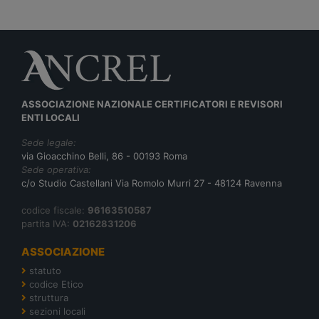
ASSOCIAZIONE NAZIONALE CERTIFICATORI E REVISORI
ENTI LOCALI
Sede legale:
via Gioacchino Belli, 86 - 00193 Roma
Sede operativa:
c/o Studio Castellani Via Romolo Murri 27 - 48124 Ravenna
codice fiscale:
96163510587
partita IVA:
02162831206
ASSOCIAZIONE
statuto
codice Etico
struttura
sezioni locali