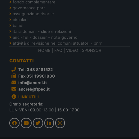
fondo complementare
governance pnrr
assegnazione risorse
circolari
bandi
italia domani - slide e relazioni
anci-ifel - dossier - note governo
attività di revisione nei comuni attuatori - pnrr
HOME
|
FAQ
|
VIDEO
|
SPONSOR
CONTATTI
Tel. 348 8161522
Fax 051 19901830
info@ancrel.it
ancrel@ftpec.it
LINK UTILI
Orario segreteria:
LUN-VEN: 09.00-13.00 | 15.00-17.00