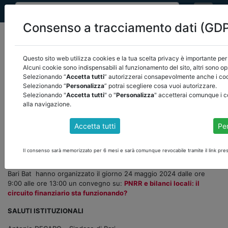
Consenso a tracciamento dati (GD
Questo sito web utilizza cookies e la tua scelta privacy è importante per 
Alcuni cookie sono indispensabili al funzionamento del sito, altri sono op
Selezionando “
Accetta tutti
” autorizzerai consapevolmente anche i cook
home
video
/
torna indietro
Selezionando “
Personalizza
” potrai scegliere cosa vuoi autorizzare.
Selezionando "
Accetta tutti
" o "
Personalizza
" accetterai comunque i c
alla navigazione.
PNRR E BILANCI LOCALI: IL CIRCUITO
Accetta tutti
Pe
FINANZIARIO STA FUNZIONANDO? Bari 24
maggio
Il consenso sarà memorizzato per 6 mesi e sarà comunque revocabile tramite il link pres
ARDEL, IFEL, ANCREL Nazionale, Odcec Bari ed Ancrel Sezione
Bari Bat hanno organizzato il giorno 24 maggio 2024 dalle ore
9:00 alle ore 13:00 un convegno su:
PNRR e bilanci locali: il
circuito finanziario sta funzionando?
SALUTI ISTITUZIONALI