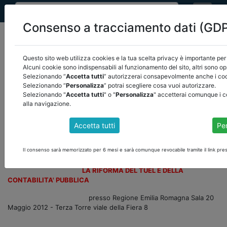
Consenso a tracciamento dati (GD
Questo sito web utilizza cookies e la tua scelta privacy è importante per 
Alcuni cookie sono indispensabili al funzionamento del sito, altri sono op
Selezionando “
Accetta tutti
” autorizzerai consapevolmente anche i cook
home
video
/
torna indietro
Selezionando “
Personalizza
” potrai scegliere cosa vuoi autorizzare.
Selezionando "
Accetta tutti
" o "
Personalizza
" accetterai comunque i c
alla navigazione.
LA RIFORMA DEL TUEL E DELLA CONTABILITA'
Accetta tutti
Pe
PUBBLICA SESSIONE MATTUTINA
Il consenso sarà memorizzato per 6 mesi e sarà comunque revocabile tramite il link pres
Convegno
LA RIFORMA DEL TUEL E DELLA
CONTABILITA' PUBBLICA
presso Regione Emilia Romagna Sala 20
Maggio 2012 - Terza Torre viale della Fiera 8