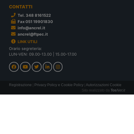
CONTATTI
Tel. 348 8161522
Fax 051 19901830
info@ancrel.it
ancrel@ftpec.it
LINK UTILI
Orario segreteria:
LUN-VEN: 09.00-13.00 | 15.00-17.00
Registrazione
|
Privacy Policy e Cookie Policy
|
Autorizzazioni Cookie
Sito realizzato da
Tos
Net.it