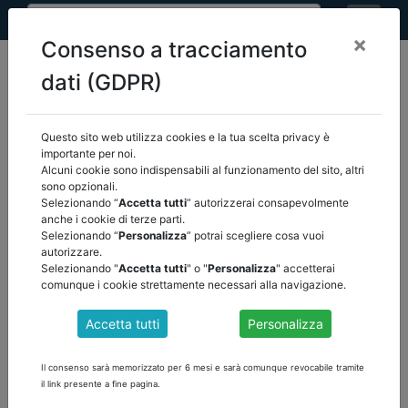
×
Consenso a tracciamento
dati (GDPR)
Questo sito web utilizza cookies e la tua scelta privacy è
home
eventi
/
torna indietro
importante per noi.
Alcuni cookie sono indispensabili al funzionamento del sito, altri
sono opzionali.
EVENTI
Selezionando “
Accetta tutti
” autorizzerai consapevolmente
anche i cookie di terze parti.
Selezionando “
Personalizza
” potrai scegliere cosa vuoi
autorizzare.
Selezionando "
Accetta tutti
" o "
Personalizza
" accetterai
comunque i cookie strettamente necessari alla navigazione.
Accetta tutti
Personalizza
Il consenso sarà memorizzato per 6 mesi e sarà comunque revocabile tramite
il link presente a fine pagina.