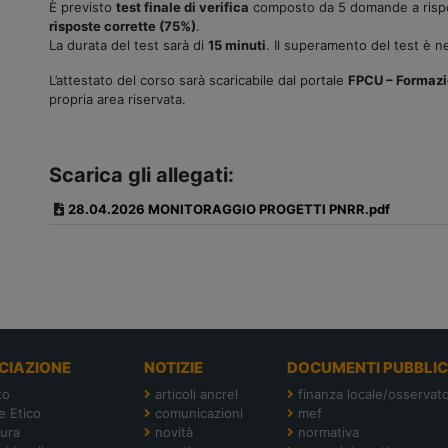
È previsto
test finale di verifica
composto da 5 domande a rispo
risposte corrette (75%)
.
La durata del test sarà di
15 minuti
. Il superamento del test è ne
L’attestato del corso sarà scaricabile dal portale
FPCU – Formazi
propria area riservata.
Scarica gli allegati:
28.04.2026 MONITORAGGIO PROGETTI PNRR.pdf
CIAZIONE
NOTIZIE
DOCUMENTI PUBBLIC
to
articoli ancrel
finanza locale/osservato
e Etico
comunicazioni
mef
tura
novità
normativa