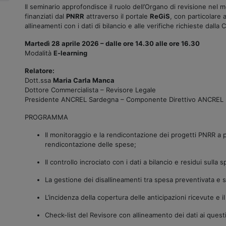
Il seminario approfondisce il ruolo dell’Organo di revisione nel 
finanziati dal
PNRR
attraverso il portale
ReGiS
, con particolare 
allineamenti con i dati di bilancio e alle verifiche richieste dalla 
Martedì 28 aprile 2026 – dalle ore 14.30 alle ore 16.30
Modalità
E-learning
Relatore:
Dott.ssa
Maria Carla Manca
Dottore Commercialista – Revisore Legale
Presidente ANCREL Sardegna – Componente Direttivo ANCREL 
PROGRAMMA
Il monitoraggio e la rendicontazione dei progetti PNRR a po
rendicontazione delle spese;
Il controllo incrociato con i dati a bilancio e residui sulla 
La gestione dei disallineamenti tra spesa preventivata e s
L’incidenza della copertura delle anticipazioni ricevute e il
Check-list del Revisore con allineamento dei dati ai questi