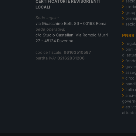
sezion
CERTIFICATORI E REVISORI ENTI
storia
LOCALI
grupp
Sede legale:
premi
via Gioacchino Belli, 86 - 00193 Roma
sezio
Sede operativa:
c/o Studio Castellani Via Romolo Murri
PNRR
27 - 48124 Ravenna
regol
pnrr 
codice fiscale:
96163510587
di attu
partita IVA:
02162831206
fond
gover
asseg
circol
bandi
italia
anci-
govern
attiv
attuato