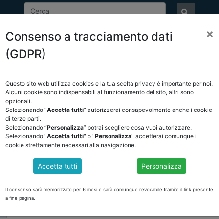
×
Consenso a tracciamento dati
ASSOCIAZIONE
NOTIZIE
EVENTI
DOCUMENTI 
(GDPR)
Questo sito web utilizza cookies e la tua scelta privacy è importante per noi.
Alcuni cookie sono indispensabili al funzionamento del sito, altri sono
opzionali.
EVENTI
Selezionando “
Accetta tutti
” autorizzerai consapevolmente anche i cookie
di terze parti.
Selezionando “
Personalizza
” potrai scegliere cosa vuoi autorizzare.
Selezionando "
Accetta tutti
" o "
Personalizza
" accetterai comunque i
Data evento:
28-04-2026
cookie strettamente necessari alla navigazione.
Luogo:
piattaforma GoTo 28/04/2026
Accetta tutti
Personalizza
VERIFICHE DELL’ORGANO DI REVISIONE SUL MO
TRAMITE IL PORTALE REGIS DELLA SPESA PAGATA
Il consenso sarà memorizzato per 6 mesi e sarà comunque revocabile tramite il link presente
VERIFICHE DELL’ORGANO DI REVISIONE SUL MONITORAGGIO
a fine pagina.
DELLA SPESA PAGATA, RELATIVA AI PROGETTI PNRR