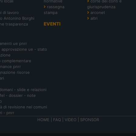
i locali
normative
corte dei conti e
rassegna
giurisprudenza
i di lavoro
stampa
arconet
o Antonino Borghi
altri
EVENTI
ne trasparenza
amenti ue pnrr
- approvazione ue - stato
azione
o complementare
nance pnrr
nazione risorse
ari
 domani - slide e relazioni
ifel - dossier - note
o
ità di revisione nei comuni
ri - pnrr
HOME
|
FAQ
|
VIDEO
|
SPONSOR