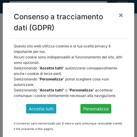
×
Consenso a tracciamento
dati (GDPR)
Questo sito web utilizza cookies e la tua scelta privacy è
home
eventi
/
torna indietro
importante per noi.
Alcuni cookie sono indispensabili al funzionamento del sito, altri
sono opzionali.
EVENTI
Selezionando “
Accetta tutti
” autorizzerai consapevolmente
anche i cookie di terze parti.
Selezionando “
Personalizza
” potrai scegliere cosa vuoi
autorizzare.
Selezionando "
Accetta tutti
" o "
Personalizza
" accetterai
comunque i cookie strettamente necessari alla navigazione.
Accetta tutti
Personalizza
Il consenso sarà memorizzato per 6 mesi e sarà comunque revocabile tramite
il link presente a fine pagina.