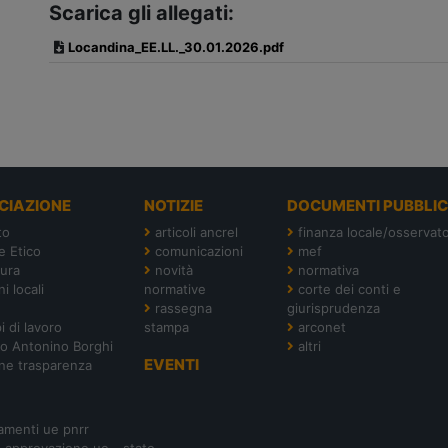
Scarica gli allegati:
Locandina_EE.LL._30.01.2026.pdf
CIAZIONE
NOTIZIE
DOCUMENTI PUBBLIC
to
articoli ancrel
finanza locale/osservato
e Etico
comunicazioni
mef
tura
novità
normativa
i locali
normative
corte dei conti e
rassegna
giurisprudenza
i di lavoro
stampa
arconet
o Antonino Borghi
altri
EVENTI
ne trasparenza
amenti ue pnrr
- approvazione ue - stato