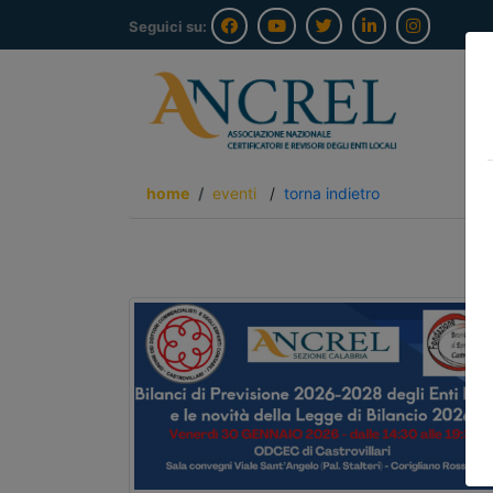
Seguici su:
home
eventi
/
torna indietro