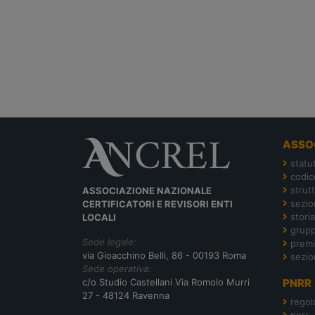
ASSO
statu
codic
strut
ASSOCIAZIONE NAZIONALE
sezion
CERTIFICATORI E REVISORI ENTI
storia
LOCALI
grupp
Sede legale:
premi
via Gioacchino Belli, 86 - 00193 Roma
sezio
Sede operativa:
c/o Studio Castellani Via Romolo Murri
PNRR
27 - 48124 Ravenna
regol
pnrr 