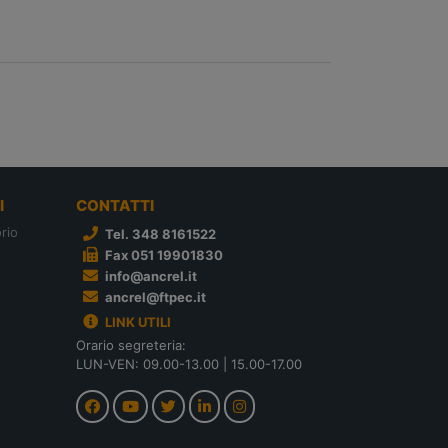
I
CONTATTI
rio
Tel. 348 8161522
Fax 051 19901830
info@ancrel.it
ancrel@ftpec.it
LINK UTILI
Orario segreteria:
LUN-VEN: 09.00-13.00 | 15.00-17.00