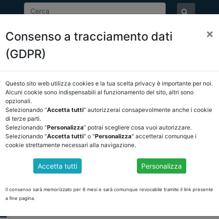
×
Consenso a tracciamento dati
ASSOCIAZIONE
NOTIZIE
EVENTI
DOCUMENTI 
(GDPR)
Questo sito web utilizza cookies e la tua scelta privacy è importante per noi.
Alcuni cookie sono indispensabili al funzionamento del sito, altri sono
opzionali.
EVENTI
Selezionando “
Accetta tutti
” autorizzerai consapevolmente anche i cookie
di terze parti.
Selezionando “
Personalizza
” potrai scegliere cosa vuoi autorizzare.
Selezionando "
Accetta tutti
" o "
Personalizza
" accetterai comunque i
Data evento:
30-01-2026
cookie strettamente necessari alla navigazione.
Luogo:
30 gennaio Corigliano Calabro
Accetta tutti
Personalizza
BILANCI DI PREVISIONE 2026-2028 DEGLI ENTI L
2026
Il consenso sarà memorizzato per 6 mesi e sarà comunque revocabile tramite il link presente
BILANCI DI PREVISIONE 2026-2028 DEGLI ENTI 
a fine pagina.
BILANCIO 2026