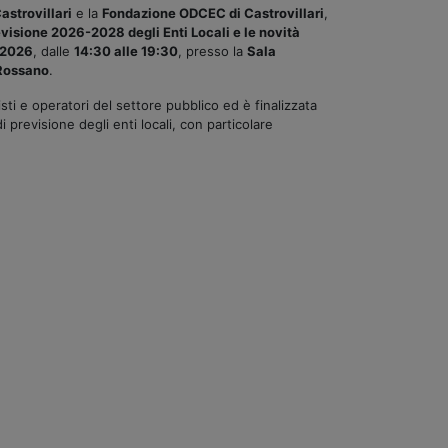
strovillari
e la
Fondazione ODCEC di Castrovillari
,
evisione 2026-2028 degli Enti Locali e le novità
 2026
, dalle
14:30 alle 19:30
, presso la
Sala
 Rossano
.
alisti e operatori del settore pubblico ed è finalizzata
i previsione degli enti locali, con particolare