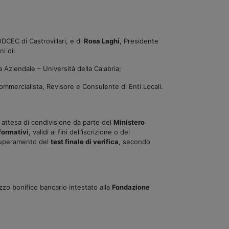
ODCEC di Castrovillari, e di
Rosa Laghi
, Presidente
i di:
 Aziendale – Università della Calabria;
mmercialista, Revisore e Consulente di Enti Locali.
 attesa di condivisione da parte del
Ministero
 formativi
, validi ai fini dell’iscrizione o del
 superamento del
test finale di verifica
, secondo
zzo bonifico bancario intestato alla
Fondazione