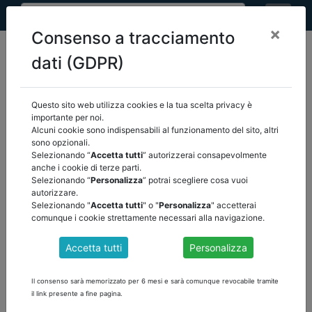
×
Consenso a tracciamento
dati (GDPR)
Questo sito web utilizza cookies e la tua scelta privacy è
home
eventi
/
torna indietro
importante per noi.
Alcuni cookie sono indispensabili al funzionamento del sito, altri
sono opzionali.
EVENTI
Selezionando “
Accetta tutti
” autorizzerai consapevolmente
anche i cookie di terze parti.
Selezionando “
Personalizza
” potrai scegliere cosa vuoi
autorizzare.
Selezionando "
Accetta tutti
" o "
Personalizza
" accetterai
comunque i cookie strettamente necessari alla navigazione.
Accetta tutti
Personalizza
Il consenso sarà memorizzato per 6 mesi e sarà comunque revocabile tramite
il link presente a fine pagina.