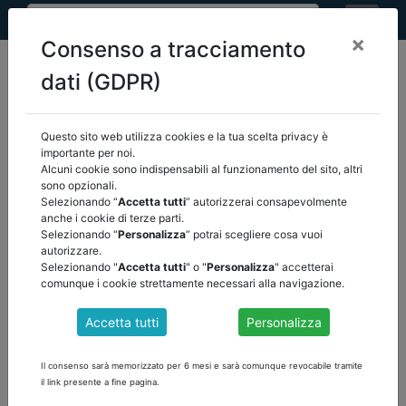
×
Consenso a tracciamento
dati (GDPR)
Questo sito web utilizza cookies e la tua scelta privacy è
home
eventi
/
torna indietro
importante per noi.
Alcuni cookie sono indispensabili al funzionamento del sito, altri
sono opzionali.
EVENTI
Selezionando “
Accetta tutti
” autorizzerai consapevolmente
anche i cookie di terze parti.
Selezionando “
Personalizza
” potrai scegliere cosa vuoi
autorizzare.
Selezionando "
Accetta tutti
" o "
Personalizza
" accetterai
comunque i cookie strettamente necessari alla navigazione.
Accetta tutti
Personalizza
Il consenso sarà memorizzato per 6 mesi e sarà comunque revocabile tramite
il link presente a fine pagina.