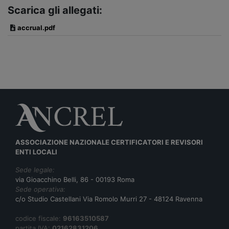
Scarica gli allegati:
accrual.pdf
ASSOCIAZIONE NAZIONALE CERTIFICATORI E REVISORI
ENTI LOCALI
Sede legale:
via Gioacchino Belli, 86 - 00193 Roma
Sede operativa:
c/o Studio Castellani Via Romolo Murri 27 - 48124 Ravenna
codice fiscale:
96163510587
partita IVA:
02162831206