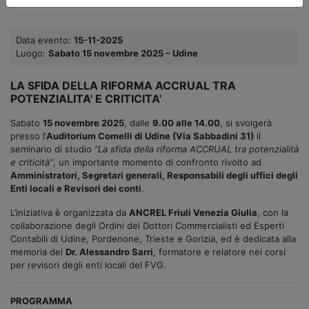
Data evento:
15-11-2025
Luogo:
Sabato 15 novembre 2025 – Udine
LA SFIDA DELLA RIFORMA ACCRUAL TRA
POTENZIALITA' E CRITICITA'
Sabato
15 novembre 2025
, dalle
9.00 alle 14.00
, si svolgerà
presso l’
Auditorium Comelli di Udine (Via Sabbadini 31)
il
seminario di studio
“La sfida della riforma ACCRUAL tra potenzialità
e criticità”
, un importante momento di confronto rivolto ad
Amministratori, Segretari generali, Responsabili degli uffici degli
Enti locali e Revisori dei conti
.
L’iniziativa è organizzata da
ANCREL Friuli Venezia Giulia
, con la
collaborazione degli Ordini dei Dottori Commercialisti ed Esperti
Contabili di Udine, Pordenone, Trieste e Gorizia, ed è dedicata alla
memoria del
Dr. Alessandro Sarri
, formatore e relatore nei corsi
per revisori degli enti locali del FVG.
PROGRAMMA