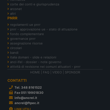
corte dei conti e giurisprudenza
arconet
altri
PNRR
regolamenti ue pnrr
pnrr - approvazione ue - stato di attuazione
fondo complementare
governance pnrr
assegnazione risorse
circolari
bandi
italia domani - slide e relazioni
anci-ifel - dossier - note governo
attività di revisione nei comuni attuatori - pnrr
HOME
|
FAQ
|
VIDEO
|
SPONSOR
CONTATTI
Tel. 348 8161522
Fax 051 19901830
info@ancrel.it
ancrel@ftpec.it
LINK UTILI