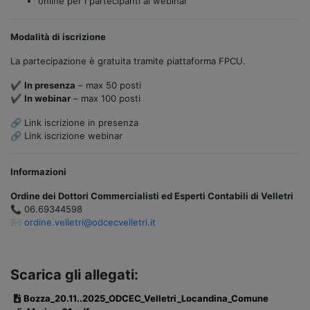
online per i partecipanti al webinar
Modalità di iscrizione
La partecipazione è gratuita tramite piattaforma FPCU.
✔
In presenza
– max 50 posti
✔
In webinar
– max 100 posti
🔗 Link iscrizione in presenza
🔗 Link iscrizione webinar
Informazioni
Ordine dei Dottori Commercialisti ed Esperti Contabili di Velletri
📞 06.69344598
✉️
ordine.velletri@odcecvelletri.it
Scarica gli allegati:
Bozza_20.11..2025_ODCEC_Velletri_Locandina_Comune