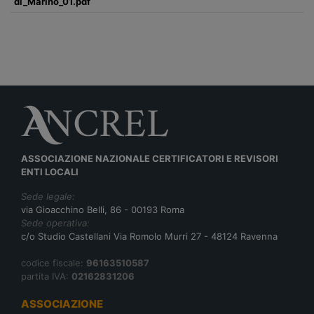
di_Marino_01.pdf
ASSOCIAZIONE NAZIONALE CERTIFICATORI E REVISORI
ENTI LOCALI
Sede legale:
via Gioacchino Belli, 86 - 00193 Roma
Sede operativa:
c/o Studio Castellani Via Romolo Murri 27 - 48124 Ravenna
codice fiscale:
96163510587
partita IVA:
02162831206
ASSOCIAZIONE