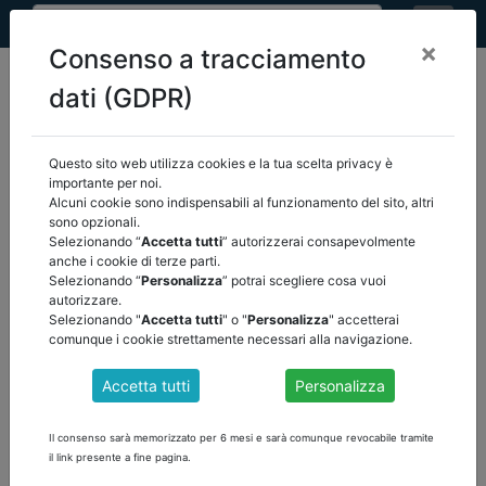
×
Consenso a tracciamento
dati (GDPR)
Questo sito web utilizza cookies e la tua scelta privacy è
home
eventi
/
torna indietro
importante per noi.
Alcuni cookie sono indispensabili al funzionamento del sito, altri
sono opzionali.
EVENTI
Selezionando “
Accetta tutti
” autorizzerai consapevolmente
anche i cookie di terze parti.
Selezionando “
Personalizza
” potrai scegliere cosa vuoi
autorizzare.
Selezionando "
Accetta tutti
" o "
Personalizza
" accetterai
comunque i cookie strettamente necessari alla navigazione.
Accetta tutti
Personalizza
Il consenso sarà memorizzato per 6 mesi e sarà comunque revocabile tramite
il link presente a fine pagina.