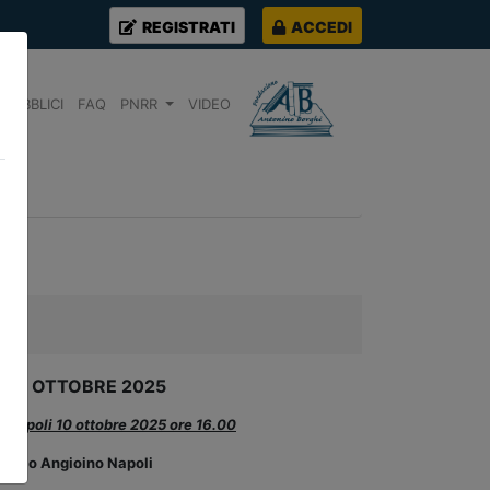
REGISTRATI
ACCEDI
PUBBLICI
FAQ
PNRR
VIDEO
 10 OTTOBRE 2025
L
Napoli 10 ottobre 2025 ore 16.00
olo Angioino Napoli