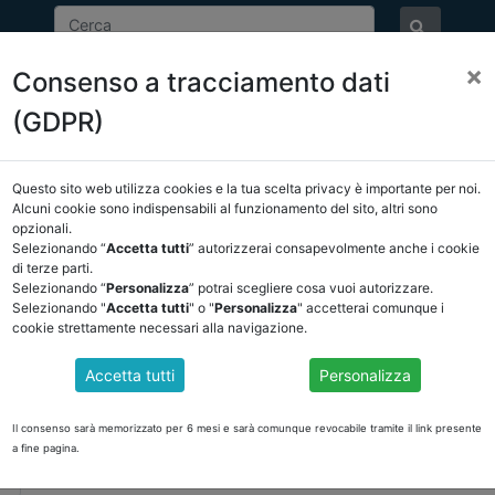
×
Consenso a tracciamento dati
ASSOCIAZIONE
NOTIZIE
EVENTI
DOCUMENTI 
(GDPR)
Questo sito web utilizza cookies e la tua scelta privacy è importante per noi.
Alcuni cookie sono indispensabili al funzionamento del sito, altri sono
opzionali.
EVENTI
Selezionando “
Accetta tutti
” autorizzerai consapevolmente anche i cookie
di terze parti.
Selezionando “
Personalizza
” potrai scegliere cosa vuoi autorizzare.
Selezionando "
Accetta tutti
" o "
Personalizza
" accetterai comunque i
Data evento:
10-10-2025
cookie strettamente necessari alla navigazione.
Luogo:
NAPOLI 10 OTTOBRE 2025
Accetta tutti
Personalizza
CONVOCAZIONE ASSEMBLEA NAZIONALE NAPOLI
ASSEMBLEA NAZIONALE ASSOCIATI ANCRE
Il consenso sarà memorizzato per 6 mesi e sarà comunque revocabile tramite il link presente
a fine pagina.
c/o Sala Dione Centro Congressi Stazione Marittima – M