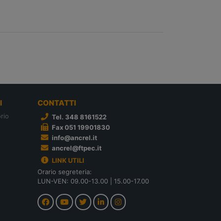
I
CONTATTI
rio
Tel. 348 8161522
Fax 051 19901830
info@ancrel.it
ancrel@ftpec.it
LINK UTILI
Orario segreteria:
LUN-VEN: 09.00-13.00 | 15.00-17.00