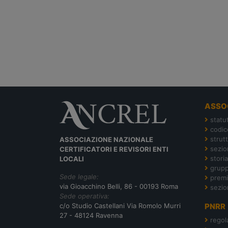
ASSO
statu
codic
strut
ASSOCIAZIONE NAZIONALE
sezion
CERTIFICATORI E REVISORI ENTI
storia
LOCALI
grupp
Sede legale:
premi
via Gioacchino Belli, 86 - 00193 Roma
sezio
Sede operativa:
c/o Studio Castellani Via Romolo Murri
PNRR
27 - 48124 Ravenna
regol