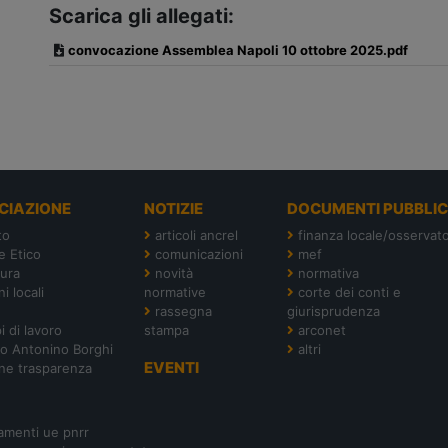
Scarica gli allegati:
convocazione Assemblea Napoli 10 ottobre 2025.pdf
CIAZIONE
NOTIZIE
DOCUMENTI PUBBLIC
to
articoli ancrel
finanza locale/osservato
e Etico
comunicazioni
mef
tura
novità
normativa
i locali
normative
corte dei conti e
rassegna
giurisprudenza
i di lavoro
stampa
arconet
o Antonino Borghi
altri
EVENTI
ne trasparenza
amenti ue pnrr