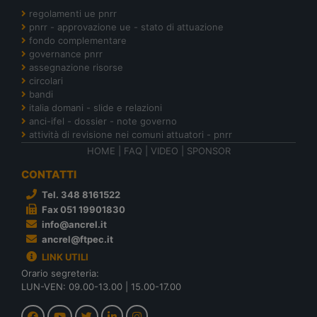
regolamenti ue pnrr
pnrr - approvazione ue - stato di attuazione
fondo complementare
governance pnrr
assegnazione risorse
circolari
bandi
italia domani - slide e relazioni
anci-ifel - dossier - note governo
attività di revisione nei comuni attuatori - pnrr
HOME
|
FAQ
|
VIDEO
|
SPONSOR
CONTATTI
Tel. 348 8161522
Fax 051 19901830
info@ancrel.it
ancrel@ftpec.it
LINK UTILI
Orario segreteria:
LUN-VEN: 09.00-13.00 | 15.00-17.00