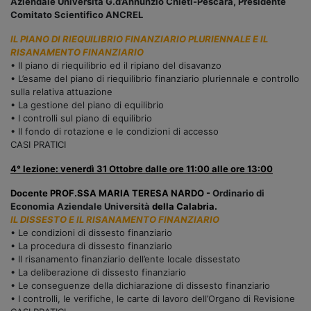
Aziendale Università G.d’Annunzio Chieti-Pescara, Presidente
Comitato Scientifico ANCREL
IL PIANO DI RIEQUILIBRIO FINANZIARIO PLURIENNALE E IL
RISANAMENTO FINANZIARIO
• Il piano di riequilibrio ed il ripiano del disavanzo
• L’esame del piano di riequilibrio finanziario pluriennale e controllo
sulla relativa attuazione
• La gestione del piano di equilibrio
• I controlli sul piano di equilibrio
• Il fondo di rotazione e le condizioni di accesso
CASI PRATICI
4° lezione: venerdì 31 Ottobre dalle ore 11:00 alle ore 13:00
Docente PROF.SSA MARIA TERESA NARDO -
Ordinario di
Economia Aziendale Università​
della Calabria.
IL DISSESTO E IL RISANAMENTO FINANZIARIO
• Le condizioni di dissesto finanziario
• La procedura di dissesto finanziario
• Il risanamento finanziario dell’ente locale dissestato
• La deliberazione di dissesto finanziario
• Le conseguenze della dichiarazione di dissesto finanziario
• I controlli, le verifiche, le carte di lavoro dell’Organo di Revisione