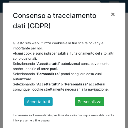
×
Consenso a tracciamento
dati (GDPR)
Questo sito web utilizza cookies e la tua scelta privacy è
home
eventi
/
torna indietro
importante per noi.
Alcuni cookie sono indispensabili al funzionamento del sito, altri
sono opzionali.
EVENTI
Selezionando “
Accetta tutti
” autorizzerai consapevolmente
anche i cookie di terze parti.
Selezionando “
Personalizza
” potrai scegliere cosa vuoi
autorizzare.
Selezionando "
Accetta tutti
" o "
Personalizza
" accetterai
comunque i cookie strettamente necessari alla navigazione.
Accetta tutti
Personalizza
Il consenso sarà memorizzato per 6 mesi e sarà comunque revocabile tramite
il link presente a fine pagina.