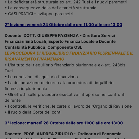
• La deficitarietà strutturale ex art. 242 Tuel e i nuovi parametri
• Le conseguenze della deficitarietà strutturale
• CASI PRATICI – sviluppo parametri
2° lezione: venerdì 24 Ottobre dalle ore 11:00 alle ore 13:00
Docente: DOTT. GIUSEPPE PAZIENZA - Direttore Servizi
Finanziari Enti Locali, Esperto Finanza Locale e Docente
Contabilità Pubblica, Componente OSL
LE PROCEDURA DI RIEQUILIBRIO FINANZIARIO PLURIENNALE E IL
RISANAMENTO FINANZIARIO
• L'istituto del riequilibrio finanziario pluriennale ex-art. 243bis
Tuel
• Le condizioni di squilibrio finanziario
• La deliberazione di ricorso alla procedura di riequilibrio
finanziario pluriennale
• Gli effetti sulle procedure esecutive intraprese nei confronti
dell’ente
• I controlli, le verifiche, le carte di lavoro dell’Organo di Revisione
• Il ruolo della Corte dei conti
3° lezione: martedì 28 Ottobre dalle ore 11:00 alle ore 13:00
Docente: PROF. ANDREA ZIRUOLO - Ordinario di Economia