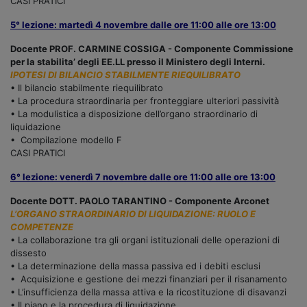
CASI PRATICI
5° lezione: martedì 4 novembre dalle ore 11:00 alle ore 13:00
Docente PROF. CARMINE COSSIGA - Componente Commissione
per la stabilita’ degli EE.LL presso il Ministero degli Interni.
IPOTESI DI BILANCIO STABILMENTE RIEQUILIBRATO
• Il bilancio stabilmente riequilibrato
• La procedura straordinaria per fronteggiare ulteriori passività
• La modulistica a disposizione dell’organo straordinario di
liquidazione
• Compilazione modello F
CASI PRATICI
6° lezione: venerdì 7 novembre dalle ore 11:00 alle ore 13:00
Docente DOTT. PAOLO TARANTINO - Componente Arconet
L’ORGANO STRAORDINARIO DI LIQUIDAZIONE: RUOLO E
COMPETENZE
• La collaborazione tra gli organi istituzionali delle operazioni di
dissesto
• La determinazione della massa passiva ed i debiti esclusi
• Acquisizione e gestione dei mezzi finanziari per il risanamento
• L’insufficienza della massa attiva e la ricostituzione di disavanzi
• Il piano e la procedura di liquidazione