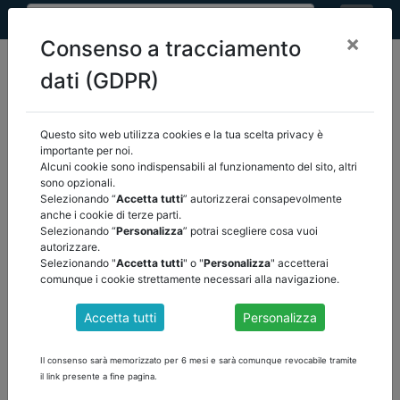
×
Consenso a tracciamento
dati (GDPR)
Questo sito web utilizza cookies e la tua scelta privacy è
home
eventi
/
torna indietro
importante per noi.
Alcuni cookie sono indispensabili al funzionamento del sito, altri
sono opzionali.
EVENTI
Selezionando “
Accetta tutti
” autorizzerai consapevolmente
anche i cookie di terze parti.
Selezionando “
Personalizza
” potrai scegliere cosa vuoi
autorizzare.
Selezionando "
Accetta tutti
" o "
Personalizza
" accetterai
comunque i cookie strettamente necessari alla navigazione.
Accetta tutti
Personalizza
Il consenso sarà memorizzato per 6 mesi e sarà comunque revocabile tramite
il link presente a fine pagina.