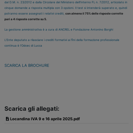
dal D.M. n. 23/2012 e dalla Circolare del Ministero dell’Interno FL n. 7/2012, articolato in
cinque domande a risposta multipla con 3 opzioni. Il test si intenderà superato e, quindi
potranno essere assegnati i relativi crediti,
con almeno il 75% delle risposte corrette
pari a 4 risposte corrette su 5.
La gestione amministrativa è a cura di ANCREL e Fondazione Antonino Borghi
L’Ente deputato a rilasciare i crediti formativi ai ﬁni della formazione professionale
continua è l’Odcec di Lucca
SCARICA LA BROCHURE
Scarica gli allegati:
Locandina IVA 9 e 16 aprile 2025.pdf