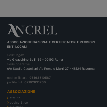
ASSOCIAZIONE NAZIONALE CERTIFICATORI E REVISORI
ENTI LOCALI
Sede legale:
via Gioacchino Belli, 86 - 00193 Roma
Sede operativa:
c/o Studio Castellani Via Romolo Murri 27 - 48124 Ravenna
codice fiscale:
96163510587
partita IVA:
02162831206
ASSOCIAZIONE
statuto
codice Etico
struttura