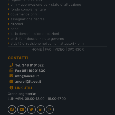
pnrr - approvazione ue - stato di attuazione
fondo complementare
governance pnrr
assegnazione risorse
circolari
bandi
italia domani - slide e relazioni
anci-ifel - dossier - note governo
attività di revisione nei comuni attuatori - pnrr
HOME
|
FAQ
|
VIDEO
|
SPONSOR
CONTATTI
Tel. 348 8161522
Fax 051 19901830
info@ancrel.it
ancrel@ftpec.it
LINK UTILI
Orario segreteria:
LUN-VEN: 09.00-13.00 | 15.00-17.00