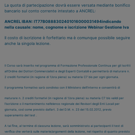
La quota di partecipazione dovrà essere versata mediante boniﬁco
bancario sul conto corrente intestato a ANCREL:
ANCREL IBAN: IT77B0888302401016000031494indicando
nella causale:
nome, cognome e iscrizione Webinar Gestione Iva
Il costo di iscrizione è forfettario ma è comunque possibile seguire
anche la singola lezione.
Il Corso sarà inserito nel programma di Formazione Professionale Continua per gli Iscritti
all’Ordine dei Dottori Commercialisti e degli Esperti Contabili e permetterà di maturare n.
2 crediti formativi (in ragione di 1/ora piena) su materia C7 bis per ogni giornata.
Il programma formativo sarà condiviso con il Ministero dell’Interno e consentirà di
maturare n. 2 crediti formativi (in ragione di 1/ora piena) su materia C7 bis validi per
l’iscrizione o il mantenimento nell’elenco regionale dei Revisori degli Enti Locali per
giornata, così come previsto dall’art. 3 del D.M. n. 23 del 15.02.2012, previo
superamento del test .
A tal ﬁne, al termine di ciascuna lezione, sarà somministrato ai partecipanti il test di
veriﬁca che verterà sulle materie/argomenti della lezione, nel rispetto di quanto previsto