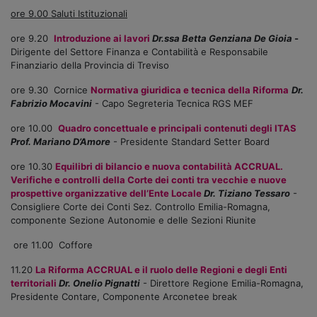
ore 9.00 Saluti Istituzionali
ore 9.20
Introduzione ai lavori
Dr.ssa Betta Genziana De Gioia
-
Dirigente del Settore Finanza e Contabilità e Responsabile
Finanziario della Provincia di Treviso
ore 9.30 Cornice
Normativa giuridica e tecnica della Riforma
Dr.
Fabrizio Mocavini
- Capo Segreteria Tecnica RGS MEF
ore 10.00
Quadro concettuale e principali contenuti degli ITAS
Prof. Mariano D’Amore
- Presidente Standard Setter Board
ore 10.30
Equilibri di bilancio e nuova contabilità ACCRUAL.
Verifiche e controlli della Corte dei conti tra vecchie e nuove
prospettive organizzative dell’Ente Locale
Dr. Tiziano Tessaro
-
Consigliere Corte dei Conti Sez. Controllo Emilia-Romagna,
componente Sezione Autonomie e delle Sezioni Riunite
ore 11.00 Coffore
11.20
La Riforma ACCRUAL e il ruolo delle Regioni e degli Enti
territoriali
Dr. Onelio Pignatti
- Direttore Regione Emilia-Romagna,
Presidente Contare, Componente Arconetee break