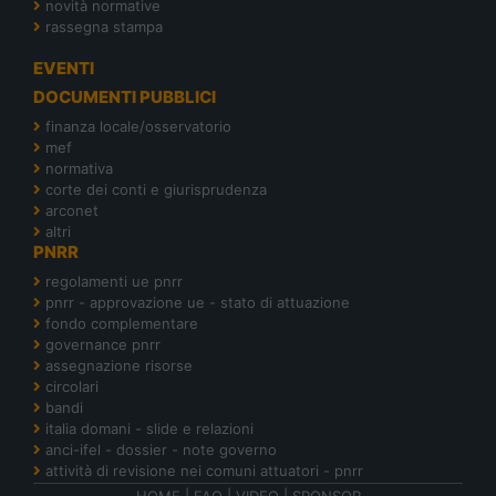
novità normative
rassegna stampa
EVENTI
DOCUMENTI PUBBLICI
finanza locale/osservatorio
mef
normativa
corte dei conti e giurisprudenza
arconet
altri
PNRR
regolamenti ue pnrr
pnrr - approvazione ue - stato di attuazione
fondo complementare
governance pnrr
assegnazione risorse
circolari
bandi
italia domani - slide e relazioni
anci-ifel - dossier - note governo
attività di revisione nei comuni attuatori - pnrr
HOME
|
FAQ
|
VIDEO
|
SPONSOR