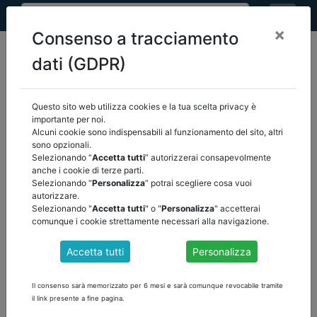
×
Consenso a tracciamento
dati (GDPR)
Questo sito web utilizza cookies e la tua scelta privacy è
home
eventi
/
torna indietro
importante per noi.
Alcuni cookie sono indispensabili al funzionamento del sito, altri
sono opzionali.
EVENTI
Selezionando “
Accetta tutti
” autorizzerai consapevolmente
anche i cookie di terze parti.
Selezionando “
Personalizza
” potrai scegliere cosa vuoi
autorizzare.
Selezionando "
Accetta tutti
" o "
Personalizza
" accetterai
comunque i cookie strettamente necessari alla navigazione.
Accetta tutti
Personalizza
Il consenso sarà memorizzato per 6 mesi e sarà comunque revocabile tramite
il link presente a fine pagina.