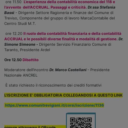
ore 11.50
L’esperienza della contabilità economica del 118 e
l’avvento dell’ACCRUAL. Passaggi e criticità.
Dr.ssa Stefania
Bassi
- Dirigente Settore Ragioneria e finanze del Comune di
Treviso, Componente del gruppo di lavoro MarcaContabile del
Centro Studi M.T.
ore 12.20
Il ruolo della contabilità finanziaria e della contabilità
ACCRUAL e le possibili diverse finalità e modalità di gestione.
Dr.
Simone Simeone
-
Dirigente Servizio Finanziario Comune di
Taranto, Presidente Ardel
Ore 12.50
Dibattito
Moderatore dell’incontro
Dr. Marco Castellani
- Presidente
Nazionale ANCREL
È stato richiesto il riconoscimento dei crediti formativi
L'ISCRIZIONE E' OBBLIGATORIA COLLEGANDOSI A QUESTO
LINK
https://www.comunitrevigiani.it/corsi/iscrizione/1136
oppure attraverso il QRcode