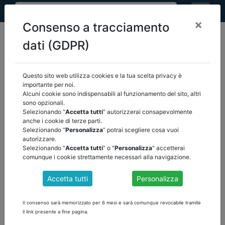
×
Consenso a tracciamento
dati (GDPR)
Questo sito web utilizza cookies e la tua scelta privacy è
home
eventi
/
torna indietro
importante per noi.
Alcuni cookie sono indispensabili al funzionamento del sito, altri
sono opzionali.
EVENTI
Selezionando “
Accetta tutti
” autorizzerai consapevolmente
anche i cookie di terze parti.
Selezionando “
Personalizza
” potrai scegliere cosa vuoi
autorizzare.
Selezionando "
Accetta tutti
" o "
Personalizza
" accetterai
comunque i cookie strettamente necessari alla navigazione.
Accetta tutti
Personalizza
Il consenso sarà memorizzato per 6 mesi e sarà comunque revocabile tramite
il link presente a fine pagina.