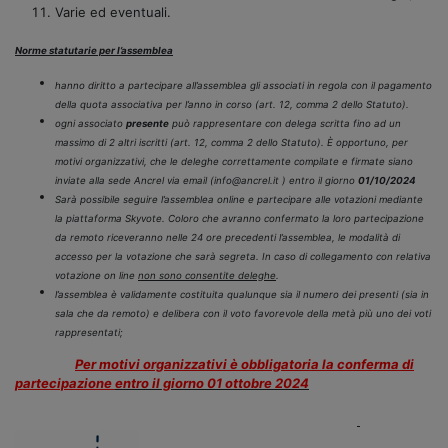
Varie ed eventuali.
Norme statutarie per l’assemblea
hanno diritto a partecipare all’assemblea gli associati in regola con il pagamento
della quota associativa per l’anno in corso (art. 12, comma 2 dello Statuto).
ogni associato
presente
può rappresentare con delega scritta fino ad un
massimo di 2 altri iscritti (art. 12, comma 2 dello Statuto). È opportuno, per
motivi organizzativi, che le deleghe correttamente compilate e firmate siano
inviate alla sede Ancrel via email (info@ancrel.it ) entro il giorno
01/10/2024
Sarà possibile seguire l’assemblea online e partecipare alle votazioni mediante
la piattaforma Skyvote. Coloro che avranno confermato la loro partecipazione
da remoto riceveranno nelle 24 ore precedenti l’assemblea, le modalità di
accesso per la votazione che sarà segreta. In caso di collegamento con relativa
votazione on line
non sono consentite deleghe
.
l’assemblea è validamente costituita qualunque sia il numero dei presenti (sia in
sala che da remoto) e delibera con il voto favorevole della metà più uno dei voti
rappresentati;​
Per motivi organizzativi è obbligatoria la conferma di
partecipazione
entro il giorno 01 ottobre 2024