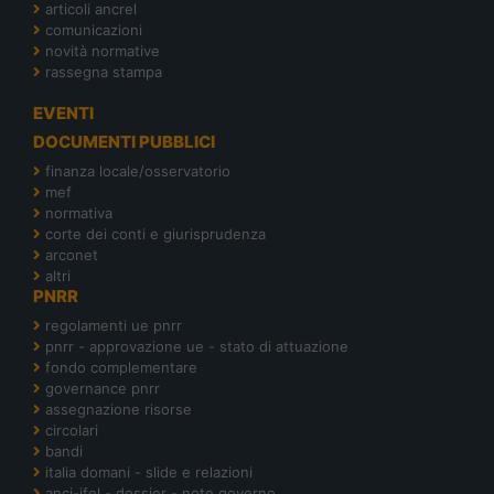
articoli ancrel
comunicazioni
novità normative
rassegna stampa
EVENTI
DOCUMENTI PUBBLICI
finanza locale/osservatorio
mef
normativa
corte dei conti e giurisprudenza
arconet
altri
PNRR
regolamenti ue pnrr
pnrr - approvazione ue - stato di attuazione
fondo complementare
governance pnrr
assegnazione risorse
circolari
bandi
italia domani - slide e relazioni
anci-ifel - dossier - note governo