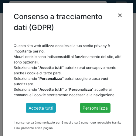
×
Consenso a tracciamento
dati (GDPR)
Questo sito web utilizza cookies e la tua scelta privacy è
home
eventi
/
torna indietro
importante per noi.
Alcuni cookie sono indispensabili al funzionamento del sito, altri
sono opzionali.
EVENTI
Selezionando “
Accetta tutti
” autorizzerai consapevolmente
anche i cookie di terze parti.
Selezionando “
Personalizza
” potrai scegliere cosa vuoi
autorizzare.
Selezionando "
Accetta tutti
" o "
Personalizza
" accetterai
comunque i cookie strettamente necessari alla navigazione.
Accetta tutti
Personalizza
Il consenso sarà memorizzato per 6 mesi e sarà comunque revocabile tramite
il link presente a fine pagina.