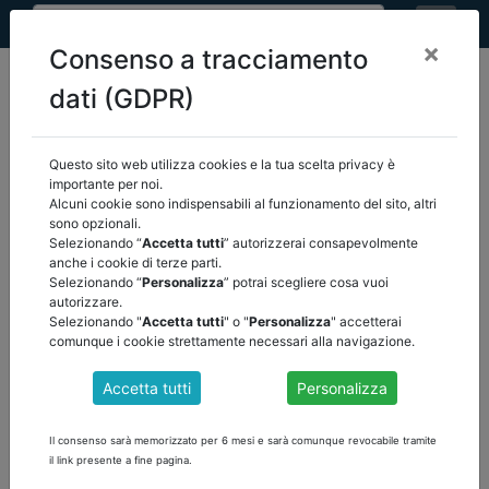
×
Consenso a tracciamento
dati (GDPR)
Questo sito web utilizza cookies e la tua scelta privacy è
home
eventi
/
torna indietro
importante per noi.
Alcuni cookie sono indispensabili al funzionamento del sito, altri
sono opzionali.
EVENTI
Selezionando “
Accetta tutti
” autorizzerai consapevolmente
anche i cookie di terze parti.
Selezionando “
Personalizza
” potrai scegliere cosa vuoi
autorizzare.
Selezionando "
Accetta tutti
" o "
Personalizza
" accetterai
comunque i cookie strettamente necessari alla navigazione.
Accetta tutti
Personalizza
Il consenso sarà memorizzato per 6 mesi e sarà comunque revocabile tramite
il link presente a fine pagina.