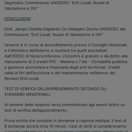
Segretario Commissione UNGDCEC “Enti Locali, Nuclei di
Valutazione e OIV”
CONCLUSIONI
Dott. Jacopo Deidda Gagliardo
Co-Delegato Giunta UNGDCEC alla
Commissione “Enti Locali, Nuclei di Valutazione e OIV”
L’evento è in corso di accreditamento presso il Consiglio Nazionale
e il Ministero dell’Interno e risulterà tra quelli accreditati
dall’ODCEC di Nocera Inferiore. L’incontro è gratuito e dà diritto alla
maturazione di 3 crediti FPC - Materia c.7 bis - Contabilità pubblica
e gestione economica e finanziaria degli enti territoriali. Crediti
validi ai fini dell’iscrizione e del mantenimento nell’elenco dei
Revisori Enti Locali.
TEST DI VERIFICA DELL’APPRENDIMENTO SECONDO GLI
STANDARD MINISTERIALI
Al termine delle relazioni verrà somministrato agli aventi diritto un
test di verifica dell’apprendimento.
Prova scritta che consiste in domande a risposta multipla. Il test di
8 domande durerà circa 10 minuti. I test di verifi si considereranno
superati nella misura in cui le risposte corrette siano almeno pari al