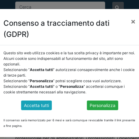
×
Consenso a tracciamento dati
ASSOCIAZIONE
NOTIZIE
EVENTI
DOCUMENTI 
(GDPR)
Questo sito web utilizza cookies e la tua scelta privacy è importante per noi.
Alcuni cookie sono indispensabili al funzionamento del sito, altri sono
opzionali.
EVENTI
Selezionando “
Accetta tutti
” autorizzerai consapevolmente anche i cookie
di terze parti.
Selezionando “
Personalizza
” potrai scegliere cosa vuoi autorizzare.
Selezionando "
Accetta tutti
" o "
Personalizza
" accetterai comunque i
Data evento:
28-11-2024
cookie strettamente necessari alla navigazione.
Luogo:
Live streaming e differita 28 novembre 9.30 -13.30
Accetta tutti
Personalizza
3a giornata del CICLO DI SEMINARI ORGANIZZATI 
COLLABORAZIONE CON ANCREL
Il consenso sarà memorizzato per 6 mesi e sarà comunque revocabile tramite il link presente
I Seminari di NT + Enti Locali & Edilizia in collaborazione con A
a fine pagina.
ORE e con le firme del quotidiano per offrire delle occasioni di
professionale per gli amministratori, i professionisti, i dipenden