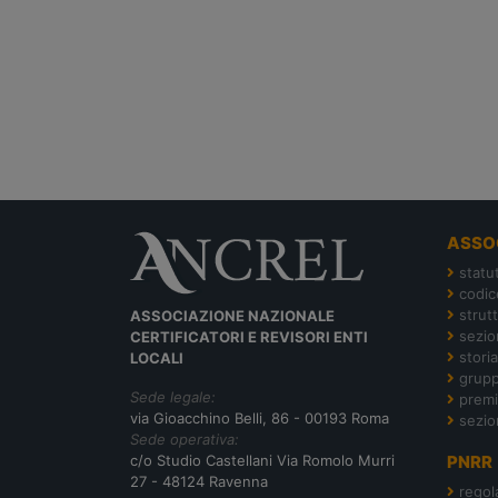
ASSO
statu
codic
strut
ASSOCIAZIONE NAZIONALE
sezion
CERTIFICATORI E REVISORI ENTI
storia
LOCALI
grupp
Sede legale:
premi
via Gioacchino Belli, 86 - 00193 Roma
sezio
Sede operativa:
c/o Studio Castellani Via Romolo Murri
PNRR
27 - 48124 Ravenna
regol