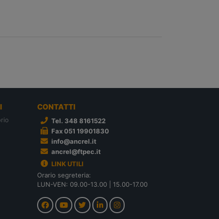
I
CONTATTI
rio
Tel. 348 8161522
Fax 051 19901830
info@ancrel.it
ancrel@ftpec.it
LINK UTILI
Orario segreteria:
LUN-VEN: 09.00-13.00 | 15.00-17.00