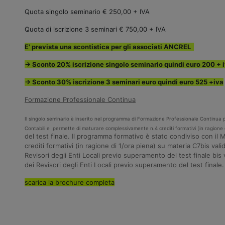
Quota singolo seminario € 250,00 + IVA
Quota di iscrizione 3 seminari € 750,00 + IVA
E' prevista una scontistica per gli associati ANCREL
→ Sconto 20% iscrizione singolo seminario quindi euro 200 + 
→ Sconto 30% iscrizione 3 seminari euro quindi euro 525 +iva
Formazione Professionale Continua
Il singolo seminario è inserito nel programma di Formazione Professionale Continua per 
Contabili e permette di maturare complessivamente n.4 crediti formativi (in ragione 
del test finale. Il programma formativo è stato condiviso con il 
crediti formativi (in ragione di 1/ora piena) su materia C7bis valid
Revisori degli Enti Locali previo superamento del test finale bis 
dei Revisori degli Enti Locali previo superamento del test finale.
scarica la brochure completa