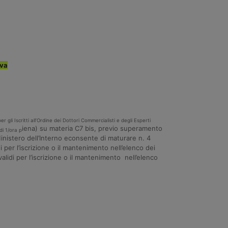
iva
gli Iscritti all’Ordine dei Dottori Commercialisti e degli Esperti
iena) su materia C7 bis, previo superamento
di 1/ora p
Ministero dell’Interno econsente di maturare n. 4
i per l’iscrizione o il mantenimento nell’elenco dei
validi per l’iscrizione o il mantenimento nell’elenco