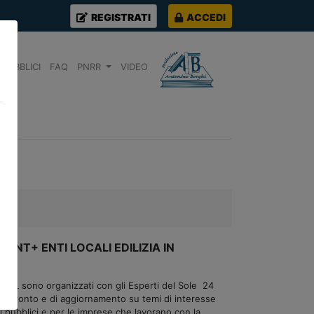
REGISTRATI
ACCEDI
PUBBLICI
FAQ
PNRR
VIDEO
DA NT+ ENTI LOCALI EDILIZIA IN
NCREL sono organizzati con gli Esperti del Sole 24
 confronto e di aggiornamento su temi di interesse
ti pubblici e per le imprese che lavorano con la