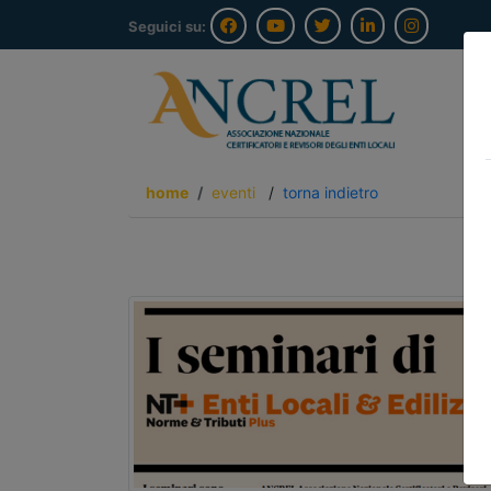
Seguici su:
home
eventi
/
torna indietro