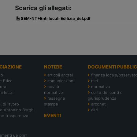
Scarica gli allegati:
SEM-NT+Enti locali Edilizia_def.pdf
CIAZIONE
NOTIZIE
DOCUMENTI PUBBLIC
to
articoli ancrel
finanza locale/osservato
e Etico
comunicazioni
mef
tura
novità
normativa
i locali
normative
corte dei conti e
rassegna
giurisprudenza
i di lavoro
stampa
arconet
o Antonino Borghi
altri
EVENTI
ne trasparenza
amenti ue pnrr