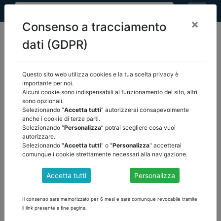
×
Consenso a tracciamento
dati (GDPR)
Questo sito web utilizza cookies e la tua scelta privacy è
home
eventi
/
torna indietro
importante per noi.
Alcuni cookie sono indispensabili al funzionamento del sito, altri
sono opzionali.
EVENTI
Selezionando “
Accetta tutti
” autorizzerai consapevolmente
anche i cookie di terze parti.
Selezionando “
Personalizza
” potrai scegliere cosa vuoi
autorizzare.
Selezionando "
Accetta tutti
" o "
Personalizza
" accetterai
comunque i cookie strettamente necessari alla navigazione.
Accetta tutti
Personalizza
Il consenso sarà memorizzato per 6 mesi e sarà comunque revocabile tramite
il link presente a fine pagina.