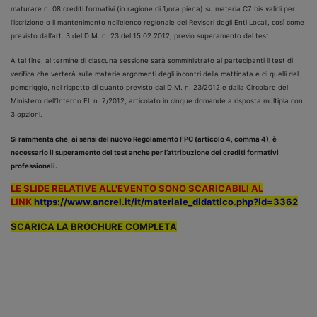
maturare n. 08 crediti formativi (in ragione di 1/ora piena) su materia C7 bis validi per
l’iscrizione o il mantenimento nell’elenco regionale dei Revisori degli Enti Locali, così come
previsto dall’art. 3 del D.M. n. 23 del 15.02.2012, previo superamento del test.
A tal fine, al termine di ciascuna sessione sarà somministrato ai partecipanti il test di
verifica che verterà sulle materie argomenti degli incontri della mattinata e di quelli del
pomeriggio, nel rispetto di quanto previsto dal D.M. n. 23/2012 e dalla Circolare del
Ministero dell’Interno FL n. 7/2012, articolato in cinque domande a risposta multipla con
3 opzioni.
Si rammenta che, ai sensi del nuovo Regolamento FPC (articolo 4, comma 4), è
necessario il superamento del test anche per l’attribuzione dei crediti formativi
professionali.
LE SLIDE RELATIVE ALL'EVENTO SONO SCARICABILI AL
LINK
https://www.ancrel.it/it/materiale_didattico.php?id=3362
SCARICA LA BROCHURE COMPLETA