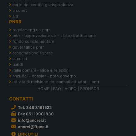
corte dei conti e giurisprudenza
arconet
altri
PNRR
regolamenti ue pnrr
pnrr - approvazione ue - stato di attuazione
fondo complementare
governance pnrr
assegnazione risorse
circolari
bandi
italia domani - slide e relazioni
anci-ifel - dossier - note governo
attività di revisione nei comuni attuatori - pnrr
HOME
|
FAQ
|
VIDEO
|
SPONSOR
CONTATTI
Tel. 348 8161522
Fax 051 19901830
info@ancrel.it
ancrel@ftpec.it
LINK UTILI