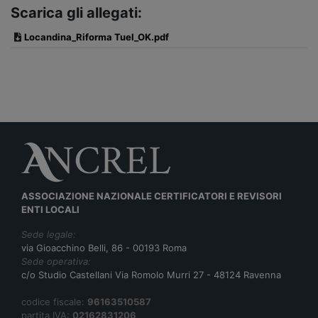
Scarica gli allegati:
Locandina_Riforma Tuel_OK.pdf
ASSOCIAZIONE NAZIONALE CERTIFICATORI E REVISORI
ENTI LOCALI
Sede legale:
via Gioacchino Belli, 86 - 00193 Roma
Sede operativa:
c/o Studio Castellani Via Romolo Murri 27 - 48124 Ravenna
codice fiscale:
96163510587
partita IVA:
02162831206