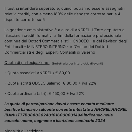
Il test si intenderà superato e, quindi potranno essere assegnati i
relativi crediti, con almeno l’80% delle risposte corrette pari a 4
risposte corrette su 5
La gestione amministrativa è a cura di ANCREL. L’Ente deputato a
rilasciare i crediti formativi ai fini della formazione professionale
continua dei Dottori Commercialisti - CNDCEC - e dei Revisori degli
Enti Locali - MINISTERO INTERNO - è l’Ordine dei Dottori
Commercialisti e degli Esperti Contabili di Salerno
Quota di partecipazione
(forfettaria per intero ciclo di eventi)
- Quota associati ANCREL : € 80,00
- Quota iscritti ODCEC Salerno: € 80,00 + iva 22
%
- Quota ordinaria (altri): € 150,00 + Iva 22%
La quota di partecipazione dovrà essere versata mediante
bonifico bancario sulconto corrente intestato a ANCREL:ANCREL
IBAN: IT77B0888302401016000031494 indicando nella
causale: nome, cognome e iscrizione seminario 2024
Modalità di iscrizione