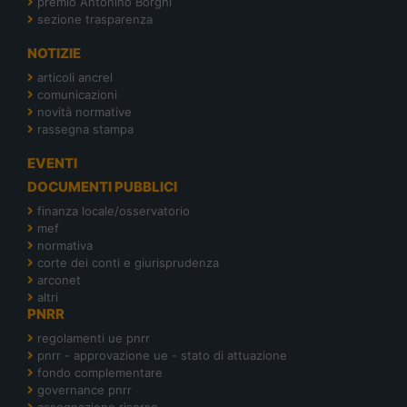
premio Antonino Borghi
sezione trasparenza
NOTIZIE
articoli ancrel
comunicazioni
novità normative
rassegna stampa
EVENTI
DOCUMENTI PUBBLICI
finanza locale/osservatorio
mef
normativa
corte dei conti e giurisprudenza
arconet
altri
PNRR
regolamenti ue pnrr
pnrr - approvazione ue - stato di attuazione
fondo complementare
governance pnrr
assegnazione risorse