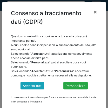
×
Consenso a tracciamento
dati (GDPR)
Questo sito web utilizza cookies e la tua scelta privacy è
home
eventi
/
torna indietro
importante per noi.
Alcuni cookie sono indispensabili al funzionamento del sito, altri
sono opzionali.
EVENTI
Selezionando “
Accetta tutti
” autorizzerai consapevolmente
anche i cookie di terze parti.
Selezionando “
Personalizza
” potrai scegliere cosa vuoi
autorizzare.
Selezionando "
Accetta tutti
" o "
Personalizza
" accetterai
comunque i cookie strettamente necessari alla navigazione.
Accetta tutti
Personalizza
Il consenso sarà memorizzato per 6 mesi e sarà comunque revocabile tramite
il link presente a fine pagina.