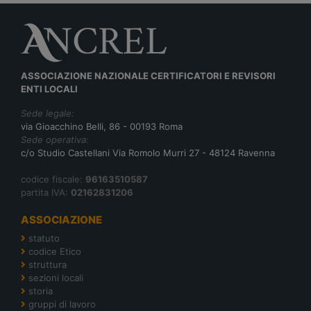
ASSOCIAZIONE NAZIONALE CERTIFICATORI E REVISORI
ENTI LOCALI
Sede legale:
via Gioacchino Belli, 86 - 00193 Roma
Sede operativa:
c/o Studio Castellani Via Romolo Murri 27 - 48124 Ravenna
codice fiscale:
96163510587
partita IVA:
02162831206
ASSOCIAZIONE
statuto
codice Etico
struttura
sezioni locali
storia
gruppi di lavoro