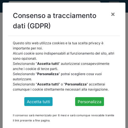
×
Consenso a tracciamento
dati (GDPR)
Questo sito web utilizza cookies e la tua scelta privacy è
home
eventi
/
torna indietro
importante per noi.
Alcuni cookie sono indispensabili al funzionamento del sito, altri
sono opzionali.
EVENTI
Selezionando “
Accetta tutti
” autorizzerai consapevolmente
anche i cookie di terze parti.
Selezionando “
Personalizza
” potrai scegliere cosa vuoi
autorizzare.
Selezionando "
Accetta tutti
" o "
Personalizza
" accetterai
comunque i cookie strettamente necessari alla navigazione.
Accetta tutti
Personalizza
Il consenso sarà memorizzato per 6 mesi e sarà comunque revocabile tramite
il link presente a fine pagina.