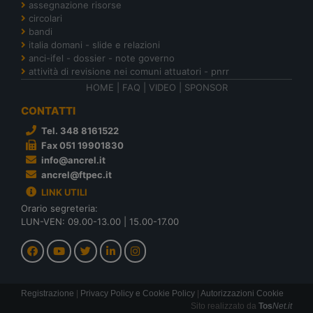
assegnazione risorse
circolari
bandi
italia domani - slide e relazioni
anci-ifel - dossier - note governo
attività di revisione nei comuni attuatori - pnrr
HOME
|
FAQ
|
VIDEO
|
SPONSOR
CONTATTI
Tel. 348 8161522
Fax 051 19901830
info@ancrel.it
ancrel@ftpec.it
LINK UTILI
Orario segreteria:
LUN-VEN: 09.00-13.00 | 15.00-17.00
Registrazione
|
Privacy Policy e Cookie Policy
|
Autorizzazioni Cookie
Sito realizzato da
Tos
Net.it