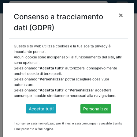
×
Consenso a tracciamento
dati (GDPR)
Questo sito web utilizza cookies e la tua scelta privacy è
home
eventi
/
torna indietro
importante per noi.
Alcuni cookie sono indispensabili al funzionamento del sito, altri
sono opzionali.
EVENTI
Selezionando “
Accetta tutti
” autorizzerai consapevolmente
anche i cookie di terze parti.
Selezionando “
Personalizza
” potrai scegliere cosa vuoi
autorizzare.
Selezionando "
Accetta tutti
" o "
Personalizza
" accetterai
comunque i cookie strettamente necessari alla navigazione.
Accetta tutti
Personalizza
Il consenso sarà memorizzato per 6 mesi e sarà comunque revocabile tramite
il link presente a fine pagina.