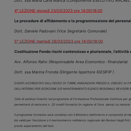
Dott. ssa Maria Carla Manca (Componente ESECUTIVO ANCREL
4° LEZIONE giovedì 23/03/2023 ore 14:00/18:00
Le procedure di affidamento e la programmazione del persona
Dott. Daniele Padovani (Vice Segretario Comunale)
5° LEZIONE martedì 28/03/2023 ore 14:00/18:00
Costituzione Fondo rischi contenzioso e pluriennale, l’attività
Avv. Alfonso Raho (Responsabile Area Economico -finanziaria)
Dott. ssa Marina Fronda (Dirigente Ispettore IGESIFIP )
EVENTI ACCREDITATI DALL’ODCEC DI TORRE ANNUNZIATA PRESSO IL CNDCEC AI F
DELL’INTERNO PER ISCRIZIONE E/O MANTENIMENTO ELENCO REGIONALE REVISORI E
Ciclo di seminari inserito nel programma di Formazione Professionale Continua per gli Is
permetterà di maturare n. 20 crediti formativi (in ragione di 1/ora piena) su materia 
Il programma formativo sarà condiviso con il Ministero dell’Interno e consentirà di ma
bis validi per l’iscrizione o il mantenimento nell’elenco regionale dei Revisori degli Ent
previo superamento del test.