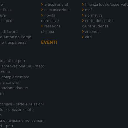
to
articoli ancrel
finanza locale/osservato
e Etico
comunicazioni
mef
tura
novità
normativa
i locali
normative
corte dei conti e
rassegna
giurisprudenza
i di lavoro
stampa
arconet
o Antonino Borghi
altri
EVENTI
ne trasparenza
amenti ue pnrr
- approvazione ue - stato
azione
o complementare
nance pnrr
nazione risorse
ari
 domani - slide e relazioni
ifel - dossier - note
o
ità di revisione nei comuni
ri - pnrr