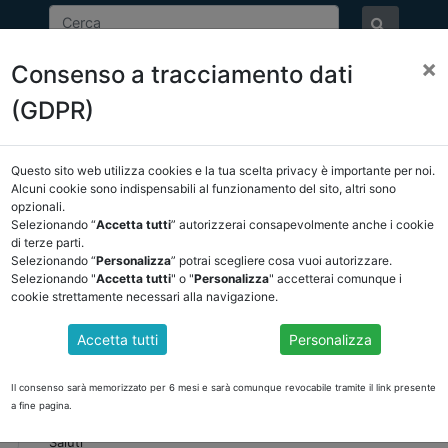
×
Consenso a tracciamento dati
ASSOCIAZIONE
NOTIZIE
EVENTI
DOCUMENTI 
(GDPR)
Questo sito web utilizza cookies e la tua scelta privacy è importante per noi.
Alcuni cookie sono indispensabili al funzionamento del sito, altri sono
opzionali.
EVENTI
Selezionando “
Accetta tutti
” autorizzerai consapevolmente anche i cookie
di terze parti.
Selezionando “
Personalizza
” potrai scegliere cosa vuoi autorizzare.
Selezionando "
Accetta tutti
" o "
Personalizza
" accetterai comunque i
Data evento:
14-03-2023
cookie strettamente necessari alla navigazione.
Luogo:
Piattaforma Goto
Accetta tutti
Personalizza
IL REVISORE DEI CONTI DEGLI ENTI LOCALI - Semina
Seminario di formazione C7Bis in materia di Enti Locali n. 5 l
Il consenso sarà memorizzato per 6 mesi e sarà comunque revocabile tramite il link presente
Ancrel Campania in collaborazione con ODCEC Torre Annunziat
a fine pagina.
Saluti