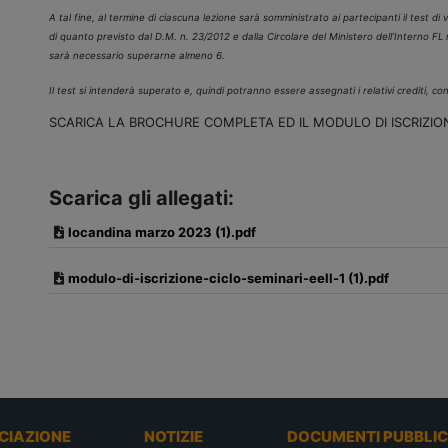
A tal fine, al termine di ciascuna lezione sarà somministrato ai partecipanti il test di 
di quanto previsto dal D.M. n. 23/2012 e dalla Circolare del Ministero dell’Interno FL
sarà necessario superarne almeno 6.
Il test si intenderà superato e, quindi potranno essere assegnati i relativi crediti, co
SCARICA LA BROCHURE COMPLETA ED IL MODULO DI ISCRIZIO
Scarica gli allegati:
locandina marzo 2023 (1).pdf
modulo-di-iscrizione-ciclo-seminari-eell-1 (1).pdf
CIAZIONE
NOTIZIE
DOCUMENTI PUBBLIC