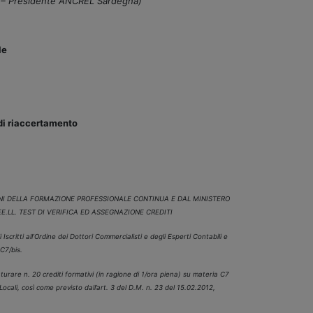
 – Presidente ANCREL Sardegna)
le
 di riaccertamento
INI DELLA FORMAZIONE PROFESSIONALE CONTINUA E DAL MINISTERO
E.LL. TEST DI VERIFICA ED ASSEGNAZIONE CREDITI
critti all’Ordine dei Dottori Commercialisti e degli Esperti Contabili e
C7/bis.
turare n. 20 crediti formativi (in ragione di 1/ora piena) su materia C7
i Locali, così come previsto dall’art. 3 del D.M. n. 23 del 15.02.2012,