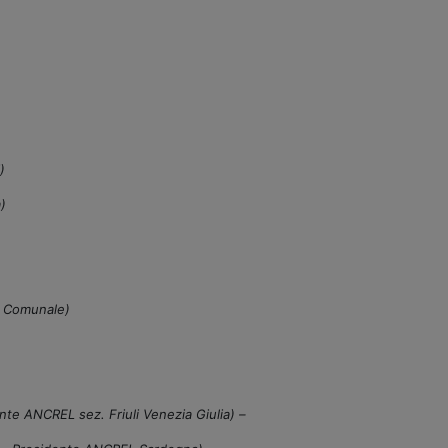
)
)
o Comunale)
te ANCREL sez. Friuli Venezia Giulia) –