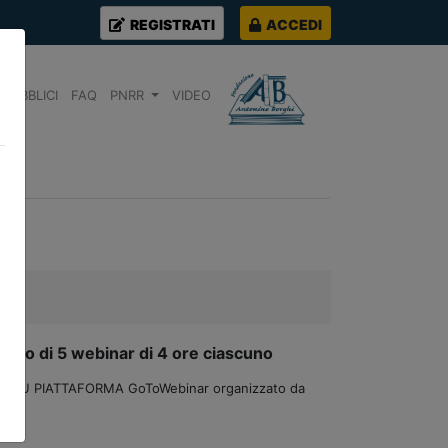
REGISTRATI
ACCEDI
PUBBLICI
FAQ
PNRR
VIDEO
rio di 5 webinar di 4 ore ciascuno
ezioni SU PIATTAFORMA GoToWebinar organizzato da
a