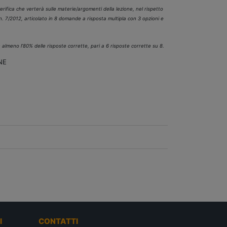
verifica che verterà sulle materie/argomenti della lezione, nel rispetto
 n. 7/2012, articolato in 8 domande a risposta multipla con 3 opzioni e
n almeno l’80% delle risposte corrette, pari a 6 risposte corrette su 8.
NE
I
CONTATTI