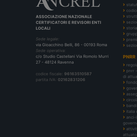
statu
codic
strut
ASSOCIAZIONE NAZIONALE
sezion
CERTIFICATORI E REVISORI ENTI
storia
LOCALI
grupp
Sede legale:
premi
via Gioacchino Belli, 86 - 00193 Roma
sezio
Sede operativa:
c/o Studio Castellani Via Romolo Murri
PNRR
27 - 48124 Ravenna
regol
pnrr 
codice fiscale:
96163510587
di attu
partita IVA:
02162831206
fond
gover
asseg
circol
bandi
italia
anci-
govern
attiv
attuato