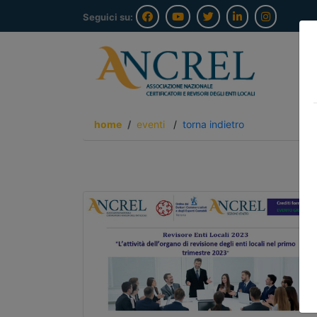
Seguici su:
home
eventi
/
torna indietro