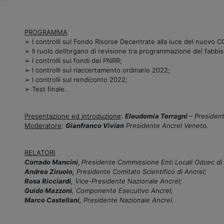
PROGRAMMA
➢ I controlli sul Fondo Risorse Decentrate alla luce del nuovo 
➢ Il ruolo dell’organo di revisione tra programmazione del fabbi
➢ I controlli sui fondi del PNRR;
➢ I controlli sul riaccertamento ordinario 2022;
➢ I controlli sul rendiconto 2022;
➢ Test finale.
Presentazione ed introduzione
:
Eleudomia Terragni
– Presiden
Moderatore
:
Gianfranco Vivian
Presidente Ancrel Veneto.
RELATORI
Corrado Mancini,
Presidente Commissione Enti Locali Odcec di
Andrea Ziruolo,
Presidente Comitato Scientifico di Ancrel;
Rosa Ricciardi,
Vice-Presidente Nazionale Ancrel;
Guido Mazzoni
, Componente Esecutivo Ancrel;
Marco Castellani,
Presidente Nazionale Ancrel.