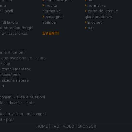
tura
novità
normativa
i locali
normative
corte dei conti e
rassegna
giurisprudenza
i di lavoro
stampa
arconet
o Antonino Borghi
altri
EVENTI
ne trasparenza
amenti ue pnrr
- approvazione ue - stato
azione
o complementare
nance pnrr
nazione risorse
ari
 domani - slide e relazioni
ifel - dossier - note
o
ità di revisione nei comuni
ri - pnrr
HOME
|
FAQ
|
VIDEO
|
SPONSOR