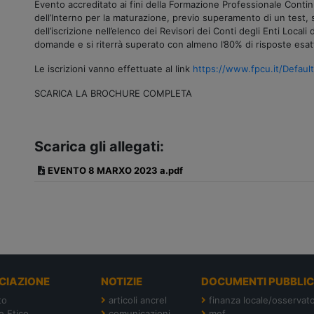
Evento accreditato ai fini della Formazione Professionale Continu
dell’Interno per la maturazione, previo superamento di un test, s
dell’iscrizione nell’elenco dei Revisori dei Conti degli Enti Locali
domande e si riterrà superato con almeno l’80% di risposte esat
Le iscrizioni vanno effettuate al link
https://www.fpcu.it/Defau
SCARICA LA BROCHURE COMPLETA
Scarica gli allegati:
EVENTO 8 MARXO 2023 a.pdf
CIAZIONE
NOTIZIE
DOCUMENTI PUBBLIC
to
articoli ancrel
finanza locale/osservato
e Etico
comunicazioni
mef