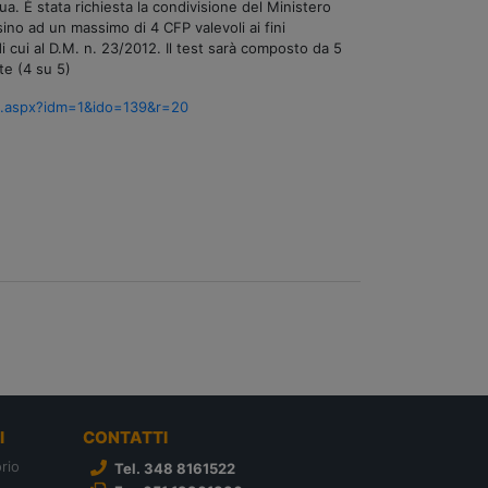
a. È stata richiesta la condivisione del Ministero
ino ad un massimo di 4 CFP valevoli ai fini
 di cui al D.M. n. 23/2012. Il test sarà composto da 5
te (4 su 5)
lt.aspx?idm=1&ido=139&r=20
I
CONTATTI
rio
Tel. 348 8161522