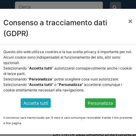
×
Consenso a tracciamento dati
ASSOCIAZIONE
NOTIZIE
EVENTI
DOCUMENTI 
(GDPR)
Questo sito web utilizza cookies e la tua scelta privacy è importante per noi.
Alcuni cookie sono indispensabili al funzionamento del sito, altri sono
opzionali.
EVENTI
Selezionando “
Accetta tutti
” autorizzerai consapevolmente anche i cookie
di terze parti.
Selezionando “
Personalizza
” potrai scegliere cosa vuoi autorizzare.
Selezionando "
Accetta tutti
" o "
Personalizza
" accetterai comunque i
Data evento:
08-03-2023
cookie strettamente necessari alla navigazione.
Luogo:
08 Marzo 2023 Sala Convegni Associazione M15 Via 
Accetta tutti
Personalizza
L'ATTIVITA' DELL'ORGANO DI REVISIONE DEGLI E
Ancrel Nazionale ed Ancrel Veneto in collaborazione con ODCEC
Il consenso sarà memorizzato per 6 mesi e sarà comunque revocabile tramite il link presente
14.30 alle ore 18.30 un evento gratuito
in presenza
su:
a fine pagina.
L'ATTIVITA' DELL'ORGANO DI REVISIONE DEGLI 