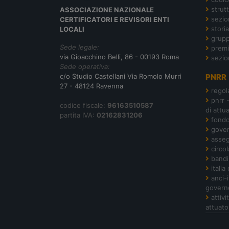
strut
ASSOCIAZIONE NAZIONALE
sezion
CERTIFICATORI E REVISORI ENTI
storia
LOCALI
grupp
Sede legale:
premi
via Gioacchino Belli, 86 - 00193 Roma
sezio
Sede operativa:
c/o Studio Castellani Via Romolo Murri
PNRR
27 - 48124 Ravenna
regol
pnrr 
codice fiscale:
96163510587
di attu
partita IVA:
02162831206
fond
gover
asseg
circol
bandi
italia
anci-
govern
attiv
attuato