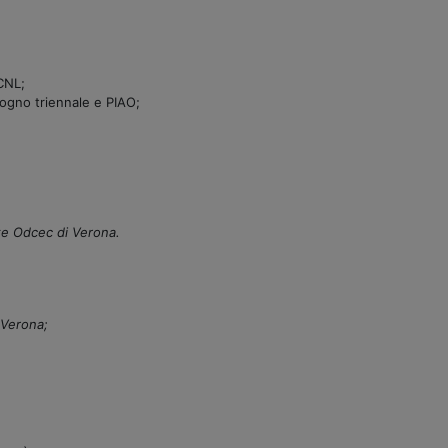
CCNL;
sogno triennale e PIAO;
te Odcec di Verona.
 Verona;