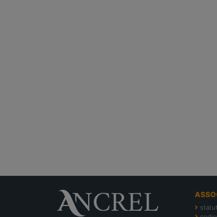
ASSO
statu
codic