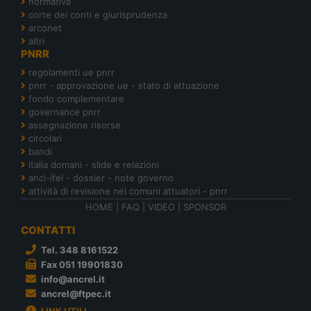
normativa
corte dei conti e giurisprudenza
arconet
altri
PNRR
regolamenti ue pnrr
pnrr - approvazione ue - stato di attuazione
fondo complementare
governance pnrr
assegnazione risorse
circolari
bandi
italia domani - slide e relazioni
anci-ifel - dossier - note governo
attività di revisione nei comuni attuatori - pnrr
HOME
|
FAQ
|
VIDEO
|
SPONSOR
CONTATTI
Tel. 348 8161522
Fax 051 19901830
info@ancrel.it
ancrel@ftpec.it
LINK UTILI