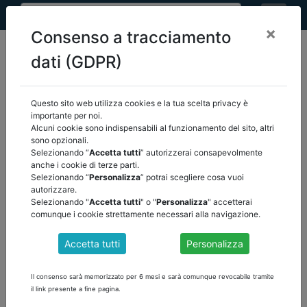
×
Consenso a tracciamento
dati (GDPR)
Questo sito web utilizza cookies e la tua scelta privacy è
home
eventi
/
torna indietro
importante per noi.
Alcuni cookie sono indispensabili al funzionamento del sito, altri
sono opzionali.
EVENTI
Selezionando “
Accetta tutti
” autorizzerai consapevolmente
anche i cookie di terze parti.
Selezionando “
Personalizza
” potrai scegliere cosa vuoi
autorizzare.
Selezionando "
Accetta tutti
" o "
Personalizza
" accetterai
comunque i cookie strettamente necessari alla navigazione.
Accetta tutti
Personalizza
Il consenso sarà memorizzato per 6 mesi e sarà comunque revocabile tramite
il link presente a fine pagina.